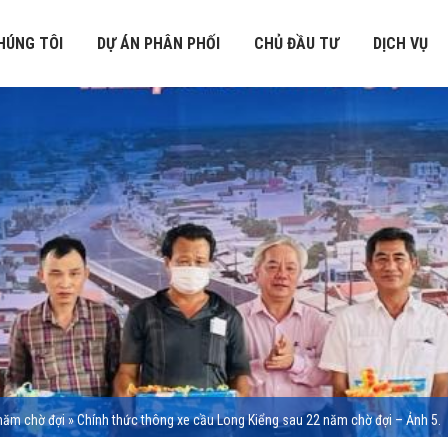
HÚNG TÔI
DỰ ÁN PHÂN PHỐI
CHỦ ĐẦU TƯ
DỊCH VỤ
năm chờ đợi
»
Chính thức thông xe cầu Long Kiểng sau 22 năm chờ đợi – Ảnh 5.