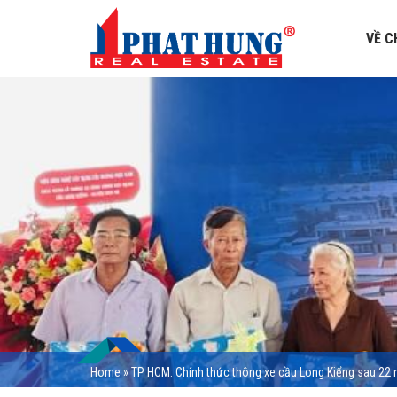
VỀ C
Home
»
TP HCM: Chính thức thông xe cầu Long Kiểng sau 22 