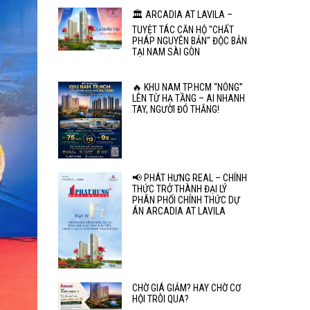
🏛️ ARCADIA AT LAVILA –
TUYỆT TÁC CĂN HỘ "CHẤT
PHÁP NGUYÊN BẢN" ĐỘC BẢN
TẠI NAM SÀI GÒN
🔥 KHU NAM TP.HCM “NÓNG”
LÊN TỪ HẠ TẦNG – AI NHANH
TAY, NGƯỜI ĐÓ THẮNG!
📢 PHÁT HƯNG REAL – CHÍNH
THỨC TRỞ THÀNH ĐẠI LÝ
PHÂN PHỐI CHÍNH THỨC DỰ
ÁN ARCADIA AT LAVILA
CHỜ GIÁ GIẢM? HAY CHỜ CƠ
HỘI TRÔI QUA?