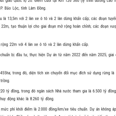
nút giao Quốc lộ 20. Điểm cuối tại Km 126 360 (lý trình đường cao 
P. Bảo Lộc, tỉnh Lâm Đồng.
 là 13,5m với 2 làn xe ô tô và 2 làn dừng khẩn cấp; các đoạn tuyế
22m, tạo thuận lợi cho giai đoạn mở rộng hoàn chỉnh; các đoạn vượ
rộng 22m với 4 làn xe ô tô và 2 làn dừng khẩn cấp.
 chuẩn bị đầu tư, thực hiện Dự án từ năm 2022 đến năm 2025; giai
55ha; trong đó, diện tích xin chuyển đổi mục đích sử dụng rừng là
trồng.
20 tỷ đồng, trong đó ngân sách Nhà nước tham gia là 6.500 tỷ đồng
huy động khác là 8.260 tỷ đồng.
i mức phí khởi điểm là 2.000 đồng/km/xe tiêu chuẩn. Dự án không á