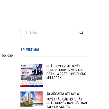
BÀI VIẾT MỚI
g bộ cao
PHÁT HƯNG REAL TUYỂN
DỤNG 20 CHUYÊN VIÊN KINH
DOANH & 02 TRƯỞNG PHÒNG
KINH DOANH
🏛️ ARCADIA AT LAVILA –
TUYỆT TÁC CĂN HỘ "CHẤT
PHÁP NGUYÊN BẢN" ĐỘC BẢN
TẠI NAM SÀI GÒN