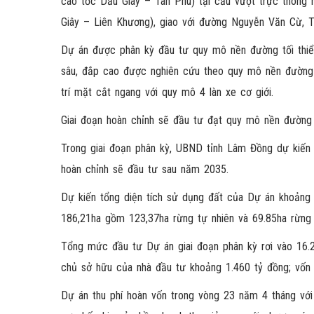
cao tốc Dầu Giây – Tân Phú) tại cầu vượt trực thông 
Giây – Liên Khương), giao với đường Nguyễn Văn Cừ, T
Dự án được phân kỳ đầu tư quy mô nền đường tối thiểu
sâu, đắp cao được nghiên cứu theo quy mô nền đường 
trí mặt cắt ngang với quy mô 4 làn xe cơ giới.
Giai đoạn hoàn chỉnh sẽ đầu tư đạt quy mô nền đường 
Trong giai đoạn phân kỳ, UBND tỉnh Lâm Đồng dự kiến
hoàn chỉnh sẽ đầu tư sau năm 2035.
Dự kiến tổng diện tích sử dụng đất của Dự án khoảng 4
186,21ha gồm 123,37ha rừng tự nhiên và 69.85ha rừng 
Tổng mức đầu tư Dự án giai đoạn phân kỳ rơi vào 16.2
chủ sở hữu của nhà đầu tư khoảng 1.460 tỷ đồng; vốn 
Dự án thu phí hoàn vốn trong vòng 23 năm 4 tháng vớ