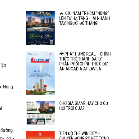
🔥 KHU NAM TP.HCM “NÓNG”
LÊN TỪ HẠ TẦNG – AI NHANH
TAY, NGƯỜI ĐÓ THẮNG!
📢 PHÁT HƯNG REAL – CHÍNH
THỨC TRỞ THÀNH ĐẠI LÝ
PHÂN PHỐI CHÍNH THỨC DỰ
Tập
ÁN ARCADIA AT LAVILA
ộ Nông
CHỜ GIÁ GIẢM? HAY CHỜ CƠ
i
HỘI TRÔI QUA?
 đường
TIẾN ĐỘ THE WIN CITY –
CHUYỂN ĐỘNG RÕ NÉT TỪNG