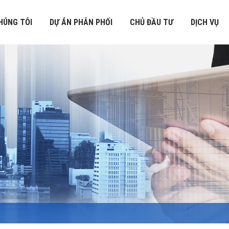
HÚNG TÔI
DỰ ÁN PHÂN PHỐI
CHỦ ĐẦU TƯ
DỊCH VỤ