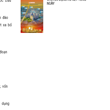
tốc Dầu
NGÀY
n đào
t xa bố
 đoạn
; vốn
p dụng