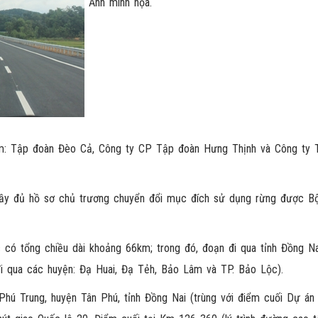
Ảnh minh họa.
gồm: Tập đoàn Đèo Cả, Công ty CP Tập đoàn Hưng Thịnh và Công ty 
 đầy đủ hồ sơ chủ trương chuyển đổi mục đích sử dụng rừng được B
ó tổng chiều dài khoảng 66km; trong đó, đoạn đi qua tỉnh Đồng Na
 qua các huyện: Đạ Huai, Đạ Tẻh, Bảo Lâm và TP. Bảo Lộc).
hú Trung, huyện Tân Phú, tỉnh Đồng Nai (trùng với điểm cuối Dự án