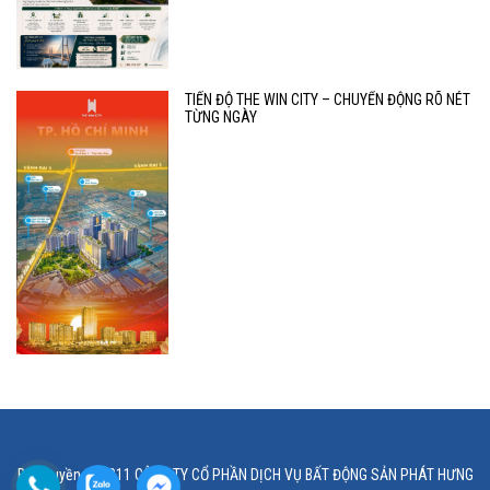
TIẾN ĐỘ THE WIN CITY – CHUYỂN ĐỘNG RÕ NÉT
TỪNG NGÀY
Bản quyền © 2011 CÔNG TY CỔ PHẦN DỊCH VỤ BẤT ĐỘNG SẢN PHÁT HƯNG