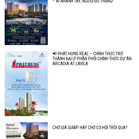
– AI NHANH TAY, NGƯỜI ĐÓ THẮNG!
📢 PHÁT HƯNG REAL – CHÍNH THỨC TRỞ
THÀNH ĐẠI LÝ PHÂN PHỐI CHÍNH THỨC DỰ ÁN
ARCADIA AT LAVILA
CHỜ GIÁ GIẢM? HAY CHỜ CƠ HỘI TRÔI QUA?