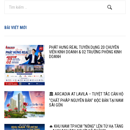
BÀI VIẾT MỚI
PHÁT HƯNG REAL TUYỂN DỤNG 20 CHUYÊN
VIÊN KINH DOANH & 02 TRƯỞNG PHÒNG KINH
DOANH
🏛️ ARCADIA AT LAVILA – TUYỆT TÁC CĂN HỘ
"CHẤT PHÁP NGUYÊN BẢN" ĐỘC BẢN TẠI NAM
SÀI GÒN
🔥 KHU NAM TP.HCM “NÓNG” LÊN TỪ HẠ TẦNG