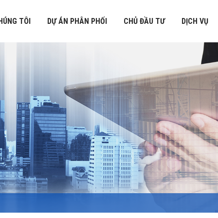
HÚNG TÔI
DỰ ÁN PHÂN PHỐI
CHỦ ĐẦU TƯ
DỊCH VỤ