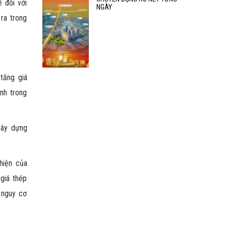
 đối với
NGÀY
ra trong
 tăng giá
nh trong
 xây dựng
hiện của
 giá thép
 nguy cơ