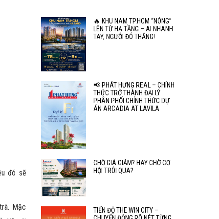
🔥 KHU NAM TP.HCM “NÓNG”
LÊN TỪ HẠ TẦNG – AI NHANH
TAY, NGƯỜI ĐÓ THẮNG!
📢 PHÁT HƯNG REAL – CHÍNH
THỨC TRỞ THÀNH ĐẠI LÝ
PHÂN PHỐI CHÍNH THỨC DỰ
ÁN ARCADIA AT LAVILA
CHỜ GIÁ GIẢM? HAY CHỜ CƠ
HỘI TRÔI QUA?
ều đó sẽ
trà. Mặc
TIẾN ĐỘ THE WIN CITY –
CHUYỂN ĐỘNG RÕ NÉT TỪNG