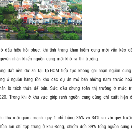
ó dấu hiệu hồi phục, khi tình trạng khan hiếm cung mới vẫn kéo dà
nguyên nhân khiến nguồn cung mới khó ra thị trường.
ờng đất nền dự án tại Tp.HCM tiếp tục không ghi nhận nguồn cun
 trung ở nguồn hàng tồn kho các dự án mở bán những năm trước ho
hân lô tách thửa để bán. Sức cầu chung toàn thị trường ở mức tr
020. Trong khi ở khu vực giáp ranh nguồn cung cũng chỉ xuất hiện 
iêu thụ mới giảm mạnh, quý 1 chỉ bằng 35% và 34% so với quý trướ
hần lớn chỉ tập trung ở khu Đông, chiếm đến 89% tổng nguồn cung 