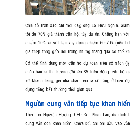
Chia sẻ trên báo chí mới đây, ông Lê Hữu Nghĩa, Giám
tối đa 70% giá thành căn hộ, tùy dự án. Chẳng hạn với
chiếm 10% và vật liệu xây dựng chiếm 60-70% (nếu tính
giá thép tăng gấp đôi trong những tháng qua có thể khiế
Có thể hình dung một căn hộ dự toán trên sổ sách (lý
chào bán ra thị trường đội lên 35 triệu đồng, căn hộ g
với khách hàng, giá nhà chào bán ra sẽ tăng ở biên độ
dựng tăng bất thường thời gian qua.
Nguồn cung vẫn tiếp tục khan hiếm
Theo bà Nguyễn Hương, CEO Đại Phúc Lan, dù dịch b
cung vẫn còn khan hiếm. Chưa kể, chi phí đầu vào vẫn 