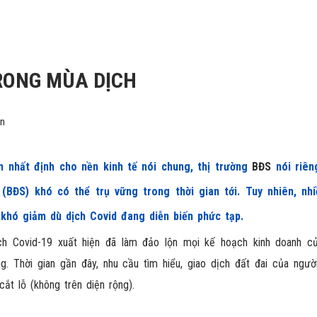
TRONG MÙA DỊCH
ện
n nhất định cho nền kinh tế nói chung, thị trường
BĐS
nói riên
n (BĐS) khó có thể trụ vững trong thời gian tới. Tuy nhiên, nh
 khó giảm dù dịch Covid đang diễn biến phức tạp.
ịch Covid-19 xuất hiện đã làm đảo lộn mọi kế hoạch kinh doanh c
. Thời gian gần đây, nhu cầu tìm hiểu, giao dịch đất đai của ngườ
ắt lỗ (không trên diện rộng).