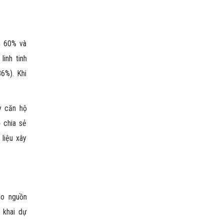
h 60% và
inh tinh
36%). Khi
y căn hộ
ọ chia sẻ
liệu xây
do nguồn
 khai dự