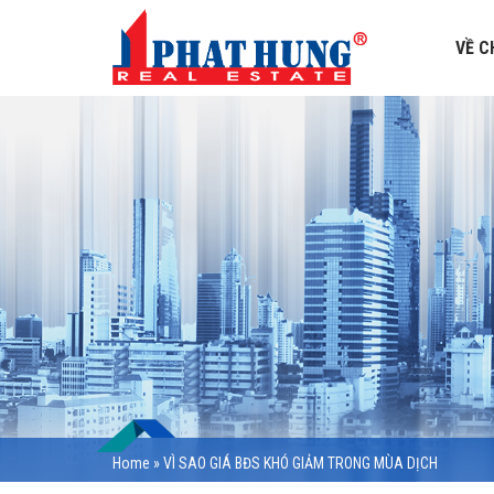
VỀ C
Home
»
VÌ SAO GIÁ BĐS KHÓ GIẢM TRONG MÙA DỊCH