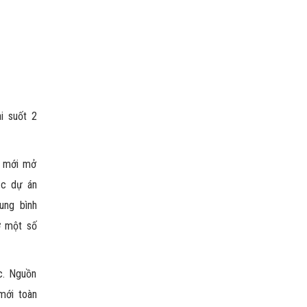
i suốt 2
g mới mở
ặc dự án
ung bình
ở một số
c. Nguồn
mới toàn