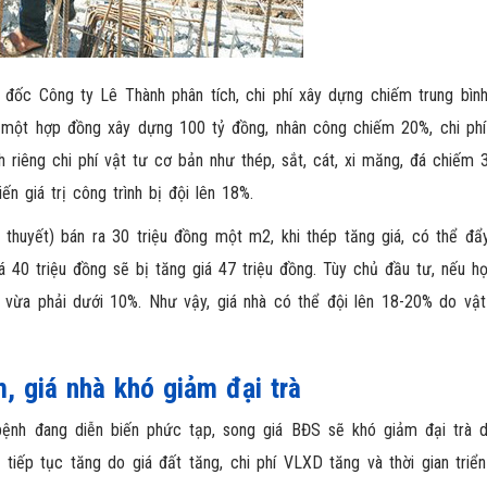
 đốc Công ty Lê Thành phân tích, chi phí xây dựng chiếm trung bìn
 một hợp đồng xây dựng 100 tỷ đồng, nhân công chiếm 20%, chi phí l
 riêng chi phí vật tư cơ bản như thép, sắt, cát, xi măng, đá chiếm 
n giá trị công trình bị đội lên 18%.
 thuyết) bán ra 30 triệu đồng một m2, khi thép tăng giá, có thể đẩ
iá 40 triệu đồng sẽ bị tăng giá 47 triệu đồng. Tùy chủ đầu tư, nếu h
 vừa phải dưới 10%. Như vậy, giá nhà có thể đội lên 18-20% do vật 
, giá nhà khó giảm đại trà
ệnh đang diễn biến phức tạp,
song giá BĐS
sẽ khó giảm đại trà 
tiếp tục tăng do giá đất tăng, chi phí VLXD tăng và thời gian triển