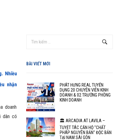
BÀI VIẾT MỚI
g. Nhiều
iều nhận
PHÁT HƯNG REAL TUYỂN
DỤNG 20 CHUYÊN VIÊN KINH
DOANH & 02 TRƯỞNG PHÒNG
KINH DOANH
ủa doanh
i dân có
🏛️ ARCADIA AT LAVILA –
TUYỆT TÁC CĂN HỘ "CHẤT
PHÁP NGUYÊN BẢN" ĐỘC BẢN
TẠI NAM SÀI GÒN