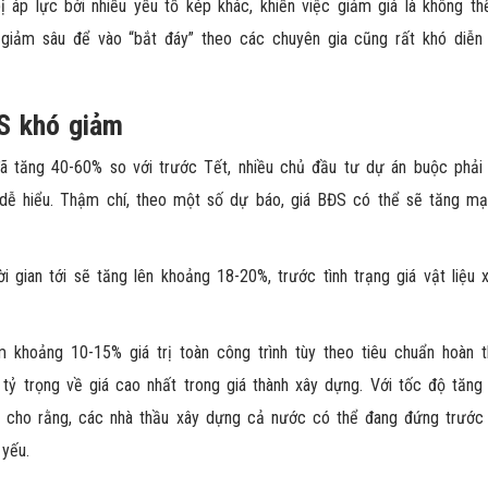
áp lực bởi nhiều yếu tố kép khác, khiến việc giảm giá là không thể
 giảm sâu để vào “bắt đáy” theo các chuyên gia cũng rất khó diễn 
ĐS khó giảm
p đã tăng 40-60% so với trước Tết, nhiều chủ đầu tư dự án buộc phải
 dễ hiểu. Thậm chí, theo một số dự báo, giá BĐS có thể sẽ tăng mạ
i gian tới sẽ tăng lên khoảng 18-20%, trước tình trạng giá vật liệu
 khoảng 10-15% giá trị toàn công trình tùy theo tiêu chuẩn hoàn t
 tỷ trọng về giá cao nhất trong giá thành xây dựng. Với tốc độ tăng
nh cho rằng, các nhà thầu xây dựng cả nước có thể đang đứng trước
 yếu.