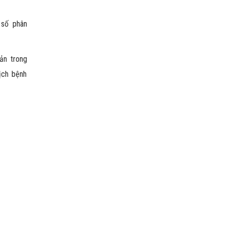
 số phân
ản trong
ịch bệnh