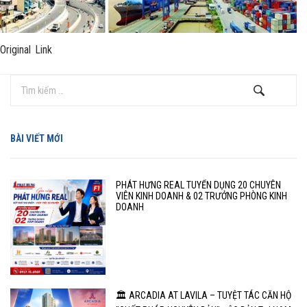
Original Link
BÀI VIẾT MỚI
PHÁT HƯNG REAL TUYỂN DỤNG 20 CHUYÊN
VIÊN KINH DOANH & 02 TRƯỞNG PHÒNG KINH
DOANH
🏛️ ARCADIA AT LAVILA – TUYỆT TÁC CĂN HỘ