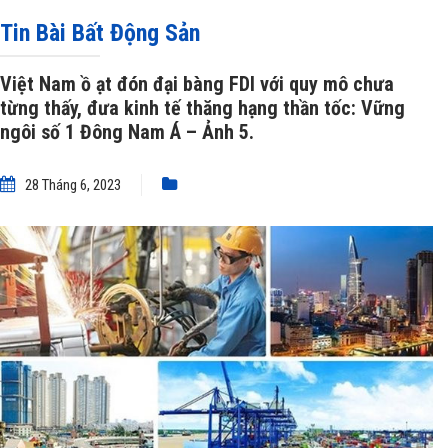
tế thăng hạng thần tốc: Vững ngôi số 1 Đông Nam Á
»
Việt Nam ồ ạt đón đại
Tin Bài Bất Động Sản
bàng FDI với quy mô chưa từng thấy, đưa kinh tế thăng hạng thần tốc: Vững
Việt Nam ồ ạt đón đại bàng FDI với quy mô chưa
từng thấy, đưa kinh tế thăng hạng thần tốc: Vững
ngôi số 1 Đông Nam Á – Ảnh 5.
ngôi số 1 Đông Nam Á – Ảnh 5.
28 Tháng 6, 2023