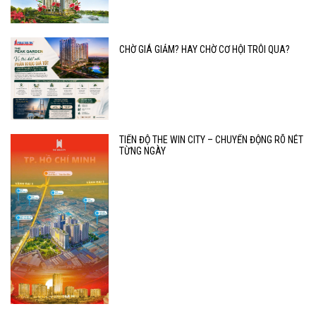
CHỜ GIÁ GIẢM? HAY CHỜ CƠ HỘI TRÔI QUA?
TIẾN ĐỘ THE WIN CITY – CHUYỂN ĐỘNG RÕ NÉT
TỪNG NGÀY