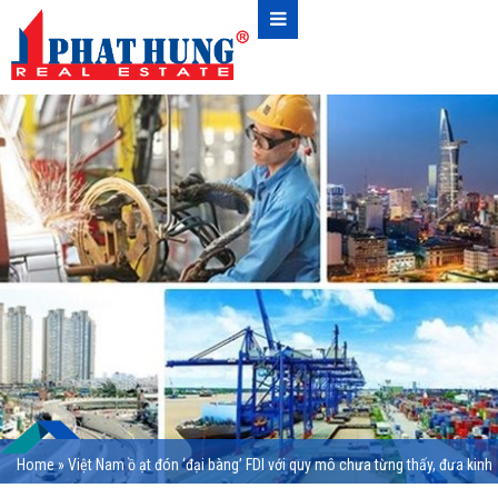
Home
»
Việt Nam ồ ạt đón ‘đại bàng’ FDI với quy mô chưa từng thấy, đưa kinh