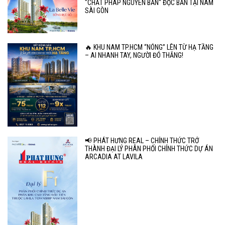
"CHẤT PHÁP NGUYÊN BẢN" ĐỘC BẢN TẠI NAM
SÀI GÒN
🔥 KHU NAM TP.HCM “NÓNG” LÊN TỪ HẠ TẦNG
– AI NHANH TAY, NGƯỜI ĐÓ THẮNG!
📢 PHÁT HƯNG REAL – CHÍNH THỨC TRỞ
THÀNH ĐẠI LÝ PHÂN PHỐI CHÍNH THỨC DỰ ÁN
ARCADIA AT LAVILA