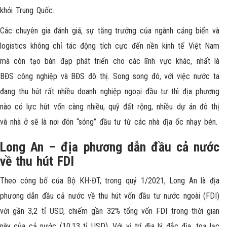
khỏi Trung Quốc.
Các chuyên gia đánh giá, sự tăng trưởng của ngành cảng biển và
logistics không chỉ tác động tích cực đến nền kinh tế Việt Nam
mà còn tạo bàn đạp phát triển cho các lĩnh vực khác, nhất là
BĐS công nghiệp và BĐS đô thị. Song song đó, với việc nước ta
đang thu hút rất nhiều doanh nghiệp ngoại đầu tư thì địa phương
nào có lực hút vốn càng nhiều, quỹ đất rộng, nhiều dự án đô thị
và nhà ở sẽ là nơi đón “sóng” đầu tư từ các nhà địa ốc nhạy bén.
Long An – địa phương dẫn đầu cả nước
về thu hút FDI
Theo công bố của Bộ KH-ĐT, trong quý 1/2021, Long An là địa
phương dẫn đầu cả nước về thu hút vốn đầu tư nước ngoài (FDI)
với gần 3,2 tỉ USD, chiếm gần 32% tổng vốn FDI trong thời gian
này của cả nước (10,13 tỉ USD). Với vị trí địa lý đắc địa, toạ lạc