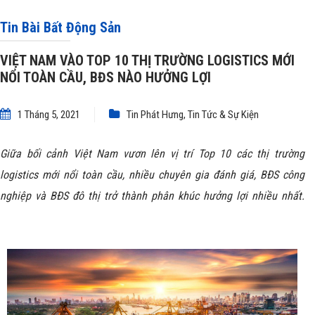
BĐS NÀO HƯỞNG LỢI
Tin Bài Bất Động Sản
VIỆT NAM VÀO TOP 10 THỊ TRƯỜNG LOGISTICS MỚI
NỔI TOÀN CẦU, BĐS NÀO HƯỞNG LỢI
1 Tháng 5, 2021
Tin Phát Hưng
,
Tin Tức & Sự Kiện
Giữa bối cảnh Việt Nam vươn lên vị trí Top 10 các thị trường
logistics mới nổi toàn cầu, nhiều chuyên gia đánh giá,
BĐS công
nghiệp và BĐS đô thị
trở thành phân khúc hưởng lợi nhiều nhất.