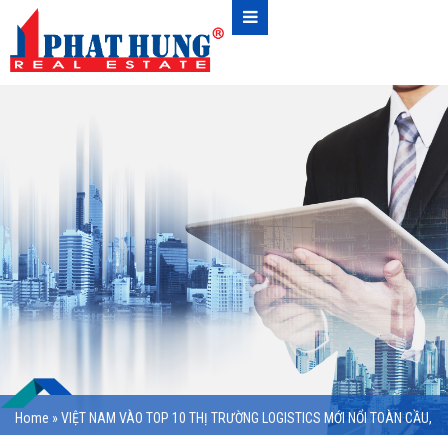
Home
»
VIỆT NAM VÀO TOP 10 THỊ TRƯỜNG LOGISTICS MỚI NỔI TOÀN CẦU,