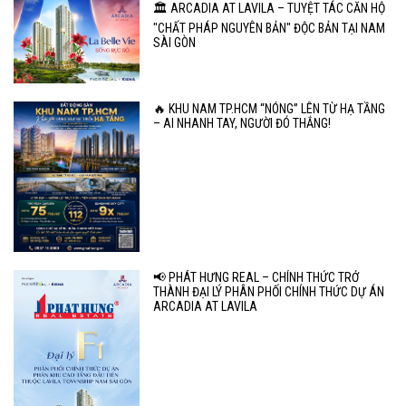
🏛️ ARCADIA AT LAVILA – TUYỆT TÁC CĂN HỘ
"CHẤT PHÁP NGUYÊN BẢN" ĐỘC BẢN TẠI NAM
SÀI GÒN
🔥 KHU NAM TP.HCM “NÓNG” LÊN TỪ HẠ TẦNG
– AI NHANH TAY, NGƯỜI ĐÓ THẮNG!
📢 PHÁT HƯNG REAL – CHÍNH THỨC TRỞ
THÀNH ĐẠI LÝ PHÂN PHỐI CHÍNH THỨC DỰ ÁN
ARCADIA AT LAVILA