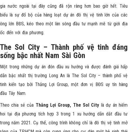
gia nước ngoài tại đây cũng đã rộn ràng hơn bao giờ hết. Tiêu
biểu là sự đổ bộ của hàng loạt dự án đô thị vệ tinh lớn của các
ông lớn BĐS, kéo theo một làn sóng đầu tư mạnh mẽ từ giới địa
ốc đến với địa phương.
The Sol City – Thành phố vệ tinh đáng
sống bậc nhất Nam Sài Gòn
Một trong những dự án đón đầu xu hướng và được đánh giá hấp
dẫn bậc nhất thị trường
Long An là The Sol City
– thành phố vệ
tinh kiến tạo bởi Thắng Lợi Group, một đơn vị BĐS uy tín hàng
đầu Tây Nam.
Theo chia sẻ của
Thắng Lợi Group, The Sol City
là dự án hiếm
hoi tại địa phương tích hợp 3 trong 1 xu hướng dẫn dắt đầu tư
trong năm 2021. Cụ thể, công trình không chỉ là đô thị vệ tinh mở
rộng của TP.HCM mà còn cung ứng cho cư dân một hệ sinh thái