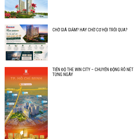
CHỜ GIÁ GIẢM? HAY CHỜ CƠ HỘI TRÔI QUA?
TIẾN ĐỘ THE WIN CITY – CHUYỂN ĐỘNG RÕ NÉT
TỪNG NGÀY