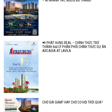
– AI NHANH TAY, NGƯỜI ĐÓ THẮNG!
📢 PHÁT HƯNG REAL – CHÍNH THỨC TRỞ
THÀNH ĐẠI LÝ PHÂN PHỐI CHÍNH THỨC DỰ ÁN
ARCADIA AT LAVILA
CHỜ GIÁ GIẢM? HAY CHỜ CƠ HỘI TRÔI QUA?