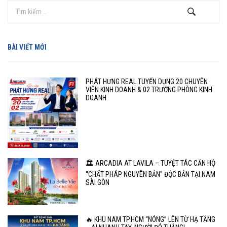
BÀI VIẾT MỚI
PHÁT HƯNG REAL TUYỂN DỤNG 20 CHUYÊN
VIÊN KINH DOANH & 02 TRƯỞNG PHÒNG KINH
DOANH
🏛️ ARCADIA AT LAVILA – TUYỆT TÁC CĂN HỘ
"CHẤT PHÁP NGUYÊN BẢN" ĐỘC BẢN TẠI NAM
SÀI GÒN
🔥 KHU NAM TP.HCM “NÓNG” LÊN TỪ HẠ TẦNG