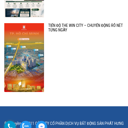
TIẾN ĐỘ THE WIN CITY – CHUYỂN ĐỘNG RÕ NÉT
TỪNG NGÀY
Bản quyền © 2011 CÔNG TY CỔ PHẦN DỊCH VỤ BẤT ĐỘNG SẢN PHÁT HƯNG