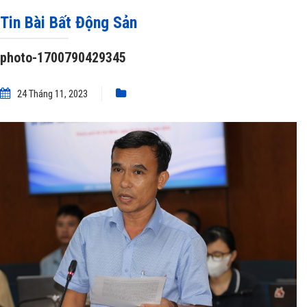
photo-1700790429345
Tin Bài Bất Động Sản
photo-1700790429345
24 Tháng 11, 2023