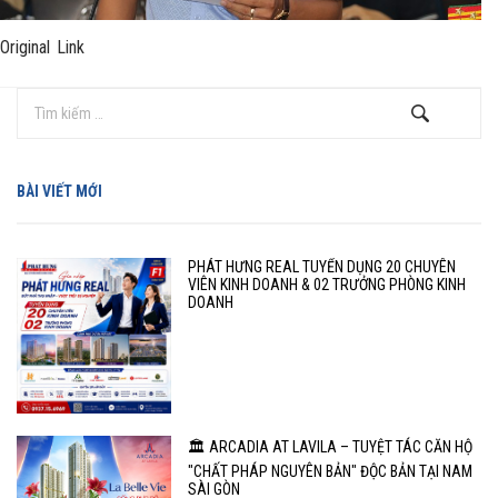
Original Link
BÀI VIẾT MỚI
PHÁT HƯNG REAL TUYỂN DỤNG 20 CHUYÊN
VIÊN KINH DOANH & 02 TRƯỞNG PHÒNG KINH
DOANH
🏛️ ARCADIA AT LAVILA – TUYỆT TÁC CĂN HỘ
"CHẤT PHÁP NGUYÊN BẢN" ĐỘC BẢN TẠI NAM
SÀI GÒN