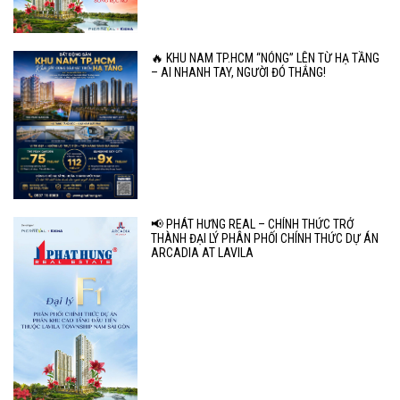
🔥 KHU NAM TP.HCM “NÓNG” LÊN TỪ HẠ TẦNG
– AI NHANH TAY, NGƯỜI ĐÓ THẮNG!
📢 PHÁT HƯNG REAL – CHÍNH THỨC TRỞ
THÀNH ĐẠI LÝ PHÂN PHỐI CHÍNH THỨC DỰ ÁN
ARCADIA AT LAVILA