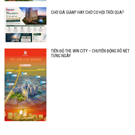
CHỜ GIÁ GIẢM? HAY CHỜ CƠ HỘI TRÔI QUA?
TIẾN ĐỘ THE WIN CITY – CHUYỂN ĐỘNG RÕ NÉT
TỪNG NGÀY