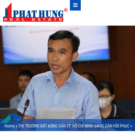
Home
»
THỊ TRƯỜNG BẤT ĐỘNG SẢN TP. HỒ CHÍ MINH ĐANG DẦN HỒI PHỤC
»