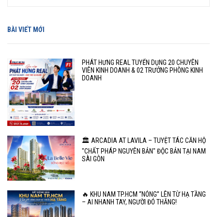
BÀI VIẾT MỚI
PHÁT HƯNG REAL TUYỂN DỤNG 20 CHUYÊN
VIÊN KINH DOANH & 02 TRƯỞNG PHÒNG KINH
DOANH
🏛️ ARCADIA AT LAVILA – TUYỆT TÁC CĂN HỘ
"CHẤT PHÁP NGUYÊN BẢN" ĐỘC BẢN TẠI NAM
SÀI GÒN
🔥 KHU NAM TP.HCM “NÓNG” LÊN TỪ HẠ TẦNG
– AI NHANH TAY, NGƯỜI ĐÓ THẮNG!