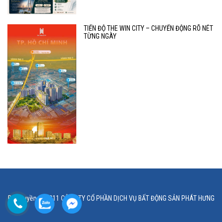
TIẾN ĐỘ THE WIN CITY – CHUYỂN ĐỘNG RÕ NÉT
TỪNG NGÀY
Bản quyền © 2011 CÔNG TY CỔ PHẦN DỊCH VỤ BẤT ĐỘNG SẢN PHÁT HƯNG