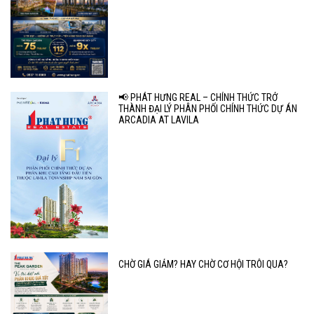
📢 PHÁT HƯNG REAL – CHÍNH THỨC TRỞ
THÀNH ĐẠI LÝ PHÂN PHỐI CHÍNH THỨC DỰ ÁN
ARCADIA AT LAVILA
CHỜ GIÁ GIẢM? HAY CHỜ CƠ HỘI TRÔI QUA?