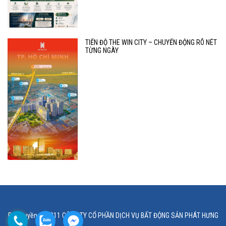
TIẾN ĐỘ THE WIN CITY – CHUYỂN ĐỘNG RÕ NÉT
TỪNG NGÀY
Bản quyền © 2011 CÔNG TY CỔ PHẦN DỊCH VỤ BẤT ĐỘNG SẢN PHÁT HƯNG