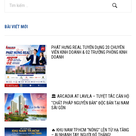
BÀI VIẾT MỚI
PHÁT HƯNG REAL TUYỂN DỤNG 20 CHUYÊN
VIÊN KINH DOANH & 02 TRƯỞNG PHÒNG KINH
DOANH
🏛️ ARCADIA AT LAVILA – TUYỆT TÁC CĂN HỘ
"CHẤT PHÁP NGUYÊN BẢN" ĐỘC BẢN TẠI NAM
SÀI GÒN
🔥 KHU NAM TP.HCM “NÓNG” LÊN TỪ HẠ TẦNG
– AI NHANH TAY, NGƯỜI ĐÓ THẮNG!