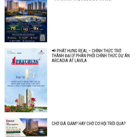
📢 PHÁT HƯNG REAL – CHÍNH THỨC TRỞ
THÀNH ĐẠI LÝ PHÂN PHỐI CHÍNH THỨC DỰ ÁN
ARCADIA AT LAVILA
CHỜ GIÁ GIẢM? HAY CHỜ CƠ HỘI TRÔI QUA?