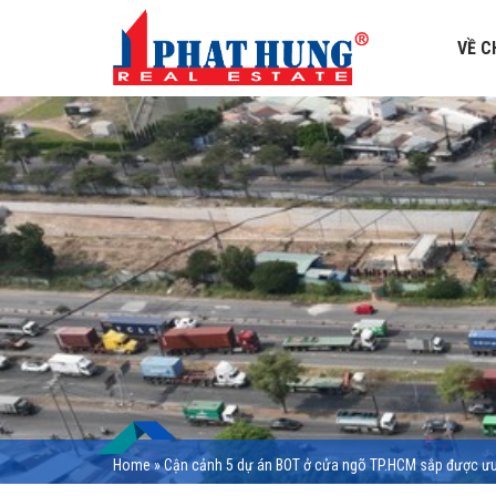
VỀ C
Home
»
Cận cảnh 5 dự án BOT ở cửa ngõ TP.HCM sắp được ưu 