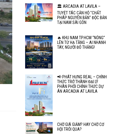
🏛️ ARCADIA AT LAVILA –
TUYỆT TÁC CĂN HỘ "CHẤT
PHÁP NGUYÊN BẢN" ĐỘC BẢN
TẠI NAM SÀI GÒN
🔥 KHU NAM TP.HCM “NÓNG”
LÊN TỪ HẠ TẦNG – AI NHANH
TAY, NGƯỜI ĐÓ THẮNG!
📢 PHÁT HƯNG REAL – CHÍNH
THỨC TRỞ THÀNH ĐẠI LÝ
PHÂN PHỐI CHÍNH THỨC DỰ
ÁN ARCADIA AT LAVILA
CHỜ GIÁ GIẢM? HAY CHỜ CƠ
HỘI TRÔI QUA?