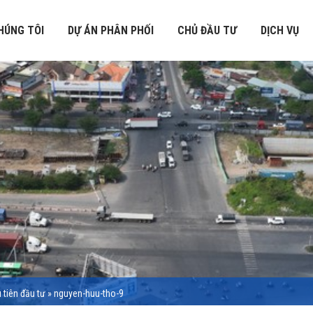
HÚNG TÔI
DỰ ÁN PHÂN PHỐI
CHỦ ĐẦU TƯ
DỊCH VỤ
tiên đầu tư
»
nguyen-huu-tho-9