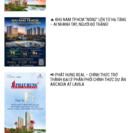
🔥 KHU NAM TP.HCM “NÓNG” LÊN TỪ HẠ TẦNG
– AI NHANH TAY, NGƯỜI ĐÓ THẮNG!
📢 PHÁT HƯNG REAL – CHÍNH THỨC TRỞ
THÀNH ĐẠI LÝ PHÂN PHỐI CHÍNH THỨC DỰ ÁN
ARCADIA AT LAVILA