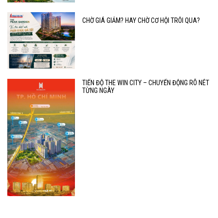
CHỜ GIÁ GIẢM? HAY CHỜ CƠ HỘI TRÔI QUA?
TIẾN ĐỘ THE WIN CITY – CHUYỂN ĐỘNG RÕ NÉT
TỪNG NGÀY