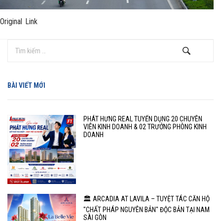
Original Link
BÀI VIẾT MỚI
PHÁT HƯNG REAL TUYỂN DỤNG 20 CHUYÊN
VIÊN KINH DOANH & 02 TRƯỞNG PHÒNG KINH
DOANH
🏛️ ARCADIA AT LAVILA – TUYỆT TÁC CĂN HỘ
"CHẤT PHÁP NGUYÊN BẢN" ĐỘC BẢN TẠI NAM
SÀI GÒN