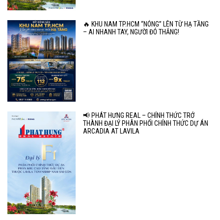
🔥 KHU NAM TP.HCM “NÓNG” LÊN TỪ HẠ TẦNG
– AI NHANH TAY, NGƯỜI ĐÓ THẮNG!
📢 PHÁT HƯNG REAL – CHÍNH THỨC TRỞ
THÀNH ĐẠI LÝ PHÂN PHỐI CHÍNH THỨC DỰ ÁN
ARCADIA AT LAVILA