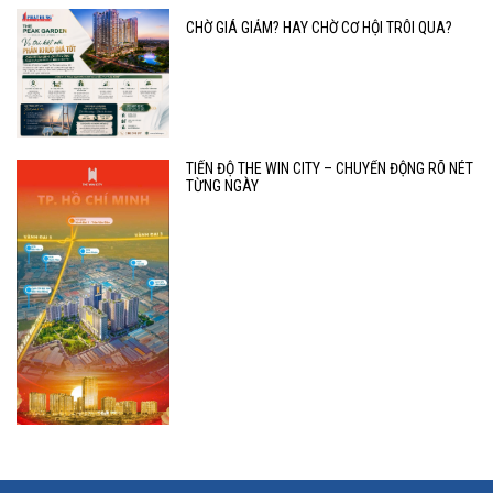
CHỜ GIÁ GIẢM? HAY CHỜ CƠ HỘI TRÔI QUA?
TIẾN ĐỘ THE WIN CITY – CHUYỂN ĐỘNG RÕ NÉT
TỪNG NGÀY