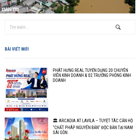
BÀI VIẾT MỚI
PHÁT HƯNG REAL TUYỂN DỤNG 20 CHUYÊN
VIÊN KINH DOANH & 02 TRƯỞNG PHÒNG KINH
DOANH
🏛️ ARCADIA AT LAVILA – TUYỆT TÁC CĂN HỘ
"CHẤT PHÁP NGUYÊN BẢN" ĐỘC BẢN TẠI NAM
SÀI GÒN