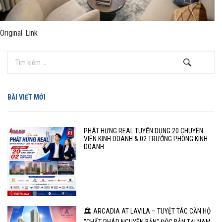
Original Link
BÀI VIẾT MỚI
PHÁT HƯNG REAL TUYỂN DỤNG 20 CHUYÊN
VIÊN KINH DOANH & 02 TRƯỞNG PHÒNG KINH
DOANH
🏛️ ARCADIA AT LAVILA – TUYỆT TÁC CĂN HỘ
"CHẤT PHÁP NGUYÊN BẢN" ĐỘC BẢN TẠI NAM