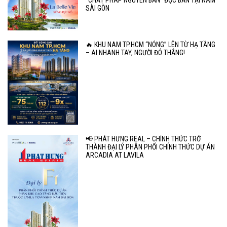
SÀI GÒN
🔥 KHU NAM TP.HCM “NÓNG” LÊN TỪ HẠ TẦNG
– AI NHANH TAY, NGƯỜI ĐÓ THẮNG!
📢 PHÁT HƯNG REAL – CHÍNH THỨC TRỞ
THÀNH ĐẠI LÝ PHÂN PHỐI CHÍNH THỨC DỰ ÁN
ARCADIA AT LAVILA