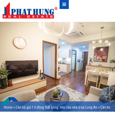
Home
»
Căn hộ giá 1 tỉ đồng ‘bắt sóng’ nhu cầu nhà ở tại Long An
»
Căn hộ