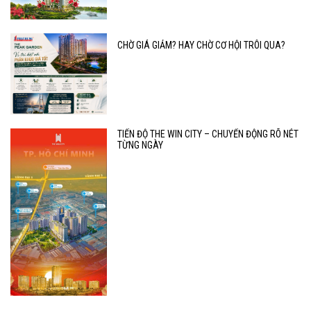
CHỜ GIÁ GIẢM? HAY CHỜ CƠ HỘI TRÔI QUA?
TIẾN ĐỘ THE WIN CITY – CHUYỂN ĐỘNG RÕ NÉT
TỪNG NGÀY