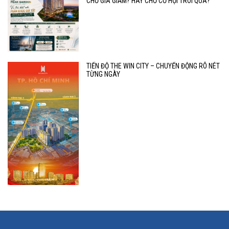
CHỜ GIÁ GIẢM? HAY CHỜ CƠ HỘI TRÔI QUA?
TIẾN ĐỘ THE WIN CITY – CHUYỂN ĐỘNG RÕ NÉT
TỪNG NGÀY