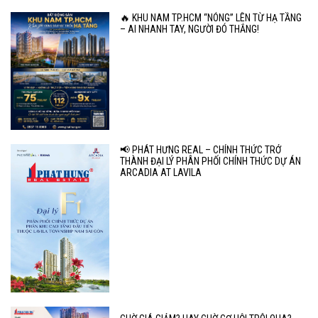
🔥 KHU NAM TP.HCM “NÓNG” LÊN TỪ HẠ TẦNG
– AI NHANH TAY, NGƯỜI ĐÓ THẮNG!
📢 PHÁT HƯNG REAL – CHÍNH THỨC TRỞ
THÀNH ĐẠI LÝ PHÂN PHỐI CHÍNH THỨC DỰ ÁN
ARCADIA AT LAVILA