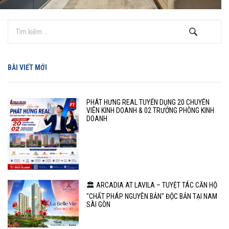
BÀI VIẾT MỚI
PHÁT HƯNG REAL TUYỂN DỤNG 20 CHUYÊN
VIÊN KINH DOANH & 02 TRƯỞNG PHÒNG KINH
DOANH
🏛️ ARCADIA AT LAVILA – TUYỆT TÁC CĂN HỘ
"CHẤT PHÁP NGUYÊN BẢN" ĐỘC BẢN TẠI NAM
SÀI GÒN