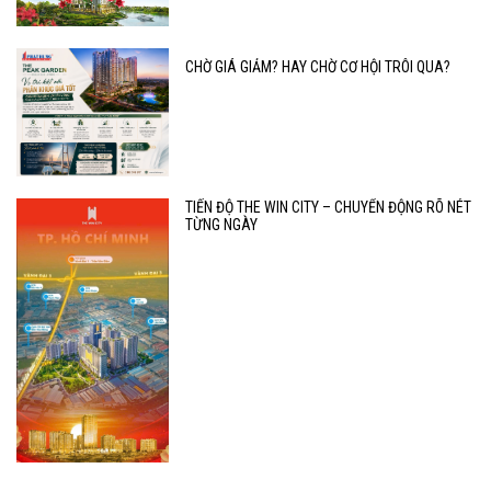
CHỜ GIÁ GIẢM? HAY CHỜ CƠ HỘI TRÔI QUA?
TIẾN ĐỘ THE WIN CITY – CHUYỂN ĐỘNG RÕ NÉT
TỪNG NGÀY