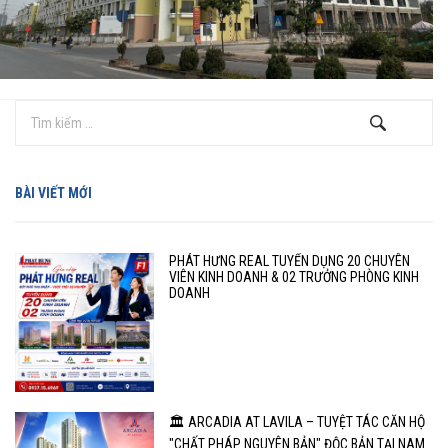
BÀI VIẾT MỚI
PHÁT HƯNG REAL TUYỂN DỤNG 20 CHUYÊN
VIÊN KINH DOANH & 02 TRƯỞNG PHÒNG KINH
DOANH
🏛️ ARCADIA AT LAVILA – TUYỆT TÁC CĂN HỘ
"CHẤT PHÁP NGUYÊN BẢN" ĐỘC BẢN TẠI NAM