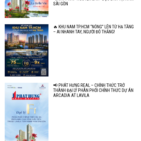
SÀI GÒN
🔥 KHU NAM TP.HCM “NÓNG” LÊN TỪ HẠ TẦNG
– AI NHANH TAY, NGƯỜI ĐÓ THẮNG!
📢 PHÁT HƯNG REAL – CHÍNH THỨC TRỞ
THÀNH ĐẠI LÝ PHÂN PHỐI CHÍNH THỨC DỰ ÁN
ARCADIA AT LAVILA