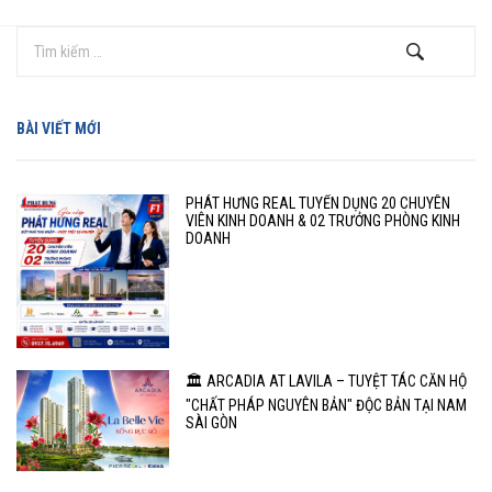
BÀI VIẾT MỚI
PHÁT HƯNG REAL TUYỂN DỤNG 20 CHUYÊN
VIÊN KINH DOANH & 02 TRƯỞNG PHÒNG KINH
DOANH
🏛️ ARCADIA AT LAVILA – TUYỆT TÁC CĂN HỘ
"CHẤT PHÁP NGUYÊN BẢN" ĐỘC BẢN TẠI NAM
SÀI GÒN