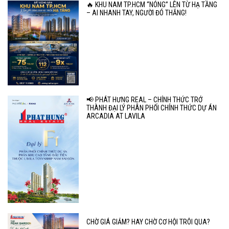
🔥 KHU NAM TP.HCM “NÓNG” LÊN TỪ HẠ TẦNG
– AI NHANH TAY, NGƯỜI ĐÓ THẮNG!
📢 PHÁT HƯNG REAL – CHÍNH THỨC TRỞ
THÀNH ĐẠI LÝ PHÂN PHỐI CHÍNH THỨC DỰ ÁN
ARCADIA AT LAVILA
CHỜ GIÁ GIẢM? HAY CHỜ CƠ HỘI TRÔI QUA?