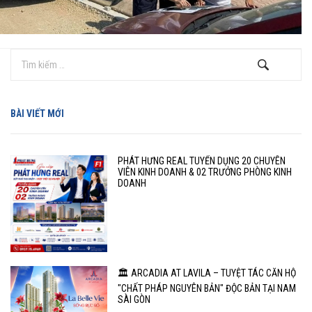
BÀI VIẾT MỚI
PHÁT HƯNG REAL TUYỂN DỤNG 20 CHUYÊN
VIÊN KINH DOANH & 02 TRƯỞNG PHÒNG KINH
DOANH
🏛️ ARCADIA AT LAVILA – TUYỆT TÁC CĂN HỘ
"CHẤT PHÁP NGUYÊN BẢN" ĐỘC BẢN TẠI NAM
SÀI GÒN