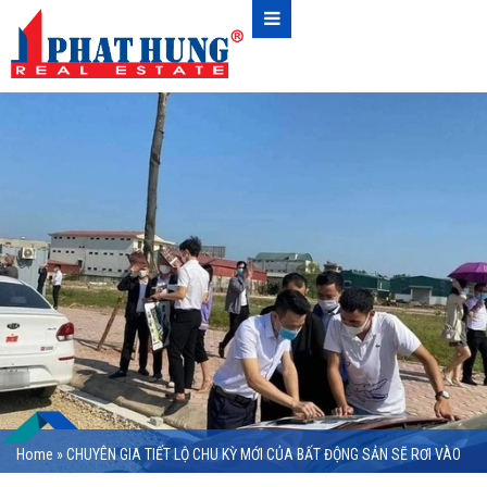
Home
»
CHUYÊN GIA TIẾT LỘ CHU KỲ MỚI CỦA BẤT ĐỘNG SẢN SẼ RƠI VÀO