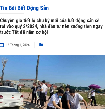
QUÝ 2/2024, NHÀ ĐẦU TƯ NÊN XUỐNG TIỀN NGAY TRƯỚC TẾT ĐỂ NẮM CƠ HỘI
Tin Bài Bất Động Sản
»
Chuyên gia tiết lộ chu kỳ mới của bất động sản sẽ rơi vào quý 2/2024, nhà
Chuyên gia tiết lộ chu kỳ mới của bất động sản sẽ
rơi vào quý 2/2024, nhà đầu tư nên xuống tiền ngay
đầu tư nên xuống tiền ngay trước Tết để nắm cơ hội
trước Tết để nắm cơ hội
16 Tháng 1, 2024