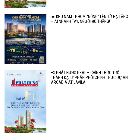
🔥 KHU NAM TP.HCM “NÓNG” LÊN TỪ HẠ TẦNG
– AI NHANH TAY, NGƯỜI ĐÓ THẮNG!
📢 PHÁT HƯNG REAL – CHÍNH THỨC TRỞ
THÀNH ĐẠI LÝ PHÂN PHỐI CHÍNH THỨC DỰ ÁN
ARCADIA AT LAVILA