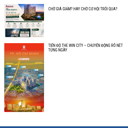
CHỜ GIÁ GIẢM? HAY CHỜ CƠ HỘI TRÔI QUA?
TIẾN ĐỘ THE WIN CITY – CHUYỂN ĐỘNG RÕ NÉT
TỪNG NGÀY