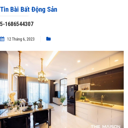
hữu nhà ở chất lượng cao với giá vừa tầm”
»
5-1686544307
Tin Bài Bất Động Sản
5-1686544307
12 Tháng 6, 2023