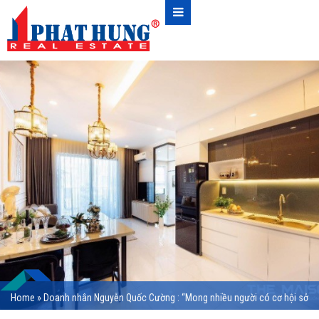
Home
»
Doanh nhân Nguyễn Quốc Cường : “Mong nhiều người có cơ hội sở