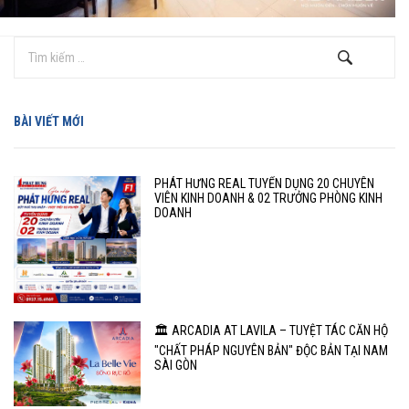
BÀI VIẾT MỚI
PHÁT HƯNG REAL TUYỂN DỤNG 20 CHUYÊN
VIÊN KINH DOANH & 02 TRƯỞNG PHÒNG KINH
DOANH
🏛️ ARCADIA AT LAVILA – TUYỆT TÁC CĂN HỘ
"CHẤT PHÁP NGUYÊN BẢN" ĐỘC BẢN TẠI NAM
SÀI GÒN