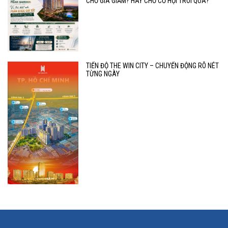
CHỜ GIÁ GIẢM? HAY CHỜ CƠ HỘI TRÔI QUA?
TIẾN ĐỘ THE WIN CITY – CHUYỂN ĐỘNG RÕ NÉT
TỪNG NGÀY