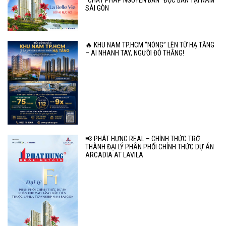
SÀI GÒN
🔥 KHU NAM TP.HCM “NÓNG” LÊN TỪ HẠ TẦNG
– AI NHANH TAY, NGƯỜI ĐÓ THẮNG!
📢 PHÁT HƯNG REAL – CHÍNH THỨC TRỞ
THÀNH ĐẠI LÝ PHÂN PHỐI CHÍNH THỨC DỰ ÁN
ARCADIA AT LAVILA