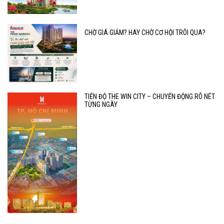
CHỜ GIÁ GIẢM? HAY CHỜ CƠ HỘI TRÔI QUA?
TIẾN ĐỘ THE WIN CITY – CHUYỂN ĐỘNG RÕ NÉT
TỪNG NGÀY