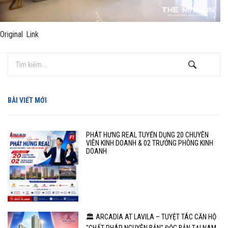
Original Link
BÀI VIẾT MỚI
PHÁT HƯNG REAL TUYỂN DỤNG 20 CHUYÊN
VIÊN KINH DOANH & 02 TRƯỞNG PHÒNG KINH
DOANH
🏛️ ARCADIA AT LAVILA – TUYỆT TÁC CĂN HỘ
"CHẤT PHÁP NGUYÊN BẢN" ĐỘC BẢN TẠI NAM