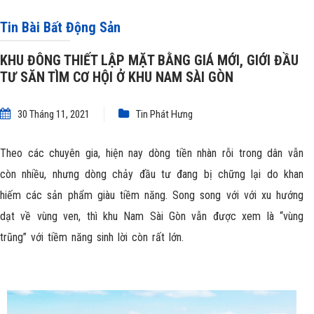
HỘI Ở KHU NAM SÀI GÒN
Tin Bài Bất Động Sản
KHU ĐÔNG THIẾT LẬP MẶT BẰNG GIÁ MỚI, GIỚI ĐẦU
TƯ SĂN TÌM CƠ HỘI Ở KHU NAM SÀI GÒN
30 Tháng 11, 2021
Tin Phát Hưng
Theo các chuyên gia, hiện nay dòng tiền nhàn rỗi trong dân vẫn
còn nhiều, nhưng dòng chảy đầu tư đang bị chững lại do khan
hiếm các sản phẩm giàu tiềm năng. Song song với với xu hướng
dạt về vùng ven, thì khu
Nam Sài Gòn
vẫn được xem là “vùng
trũng” với tiềm năng sinh lời còn rất lớn.