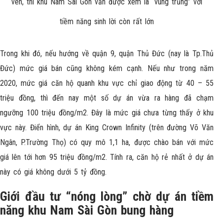
ven, thì khu Nam Sài Gòn vẫn được xem là “vùng trũng” với
tiềm năng sinh lời còn rất lớn
Trong khi đó, nếu hướng về quận 9, quận Thủ Đức (nay là Tp.Thủ
Đức) mức giá bán cũng không kém cạnh. Nếu như trong năm
2020, mức giá căn hộ quanh khu vực chỉ giao động từ 40 – 55
triệu đồng, thì đến nay một số dự án vừa ra hàng đã chạm
ngưỡng 100 triệu đồng/m2. Đây là mức giá chưa từng thấy ở khu
vực này. Điển hình, dự án King Crown Infinity (trên đường Võ Văn
Ngân, P.Trường Thọ) có quy mô 1,1 ha, được chào bán với mức
giá lên tới hơn 95 triệu đồng/m2. Tính ra, căn hộ rẻ nhất ở dự án
này có giá không dưới 5 tỷ đồng.
Giới đầu tư
“
nóng l
ò
ng
”
chờ dự án tiềm
năng khu Nam Sài Gòn bung hàng