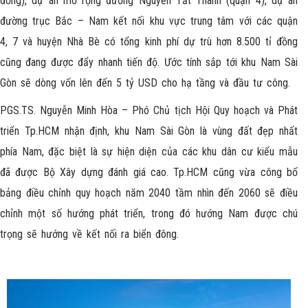
đồng), dự án mở rộng đường Nguyễn Tất Thành (quận 4), dự án
đường trục Bắc – Nam kết nối khu vực trung tâm với các quận
4, 7 và huyện Nhà Bè có tổng kinh phí dự trù hơn 8.500 tỉ đồng
cũng đang được đẩy nhanh tiến độ. Ước tính sắp tới khu Nam Sài
Gòn sẽ dòng vốn lên đến 5 tỷ USD cho hạ tầng và đầu tư công.
PGS.TS. Nguyễn Minh Hòa – Phó Chủ tịch Hội Quy hoạch và Phát
triển Tp.HCM nhận định, khu Nam Sài Gòn là vùng đất đẹp nhất
phía Nam, đặc biệt là sự hiện diện của các khu dân cư kiểu mẫu
đã được Bộ Xây dựng đánh giá cao. Tp.HCM cũng vừa công bố
bảng điều chỉnh quy hoạch năm 2040 tầm nhìn đến 2060 sẽ điều
chỉnh một số hướng phát triển, trong đó hướng Nam được chú
trọng sẽ hướng về kết nối ra biển đông.