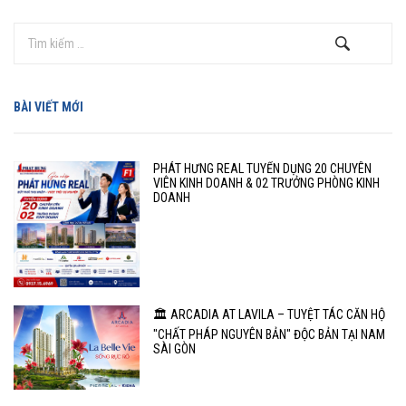
BÀI VIẾT MỚI
PHÁT HƯNG REAL TUYỂN DỤNG 20 CHUYÊN
VIÊN KINH DOANH & 02 TRƯỞNG PHÒNG KINH
DOANH
🏛️ ARCADIA AT LAVILA – TUYỆT TÁC CĂN HỘ
"CHẤT PHÁP NGUYÊN BẢN" ĐỘC BẢN TẠI NAM
SÀI GÒN