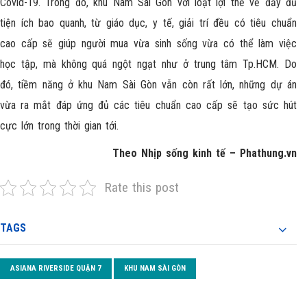
Covid-19. Trong đó, khu
Nam Sài Gòn
với loạt lợi thế về đầy đủ
tiện ích bao quanh, từ giáo dục, y tế, giải trí đều có tiêu chuẩn
cao cấp sẽ giúp người mua vừa sinh sống vừa có thể làm việc
học tập, mà không quá ngột ngạt như ở trung tâm Tp.HCM. Do
đó, tiềm năng ở khu Nam Sài Gòn vẫn còn rất lớn, những dự án
vừa ra mắt đáp ứng đủ các tiêu chuẩn cao cấp sẽ tạo sức hút
cực lớn trong thời gian tới.
Theo Nhịp sống kinh tế – Phathung.vn
Rate this post
TAGS
ASIANA RIVERSIDE QUẬN 7
KHU NAM SÀI GÒN