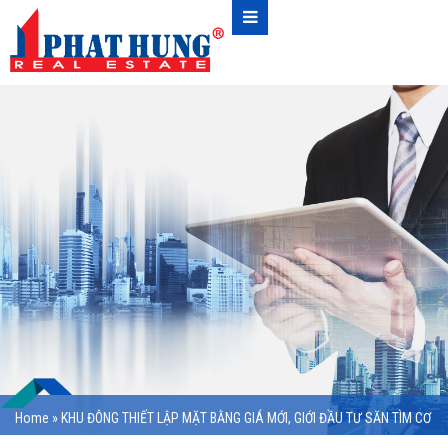
Home
»
KHU ĐÔNG THIẾT LẬP MẶT BẰNG GIÁ MỚI, GIỚI ĐẦU TƯ SĂN TÌM CƠ