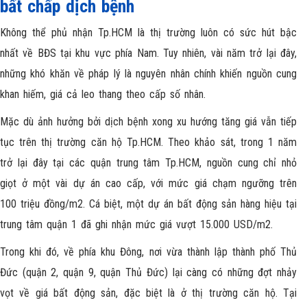
bất chấp dịch bệnh
Không thể phủ nhận Tp.HCM là thị trường luôn có sức hút bậc
nhất về BĐS tại khu vực phía Nam. Tuy nhiên, vài năm trở lại đây,
những khó khăn về pháp lý là nguyên nhân chính khiến nguồn cung
khan hiếm, giá cả leo thang theo cấp số nhân.
Mặc dù ảnh hưởng bởi dịch bệnh xong xu hướng tăng giá vẫn tiếp
tục trên thị trường căn hộ Tp.HCM. Theo khảo sát, trong 1 năm
trở lại đây tại các quận trung tâm Tp.HCM, nguồn cung chỉ nhỏ
giọt ở một vài dự án cao cấp, với mức giá chạm ngưỡng trên
100 triệu đồng/m2. Cá biệt, một dự án bất động sản hàng hiệu tại
trung tâm quận 1 đã ghi nhận mức giá vượt 15.000 USD/m2.
Trong khi đó, về phía khu Đông, nơi vừa thành lập thành phố Thủ
Đức (quận 2, quận 9, quận Thủ Đức) lại càng có những đợt nhảy
vọt về giá bất động sản, đặc biệt là ở thị trường căn hộ. Tại