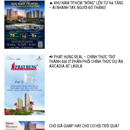
🔥 KHU NAM TP.HCM “NÓNG” LÊN TỪ HẠ TẦNG
– AI NHANH TAY, NGƯỜI ĐÓ THẮNG!
📢 PHÁT HƯNG REAL – CHÍNH THỨC TRỞ
THÀNH ĐẠI LÝ PHÂN PHỐI CHÍNH THỨC DỰ ÁN
ARCADIA AT LAVILA
CHỜ GIÁ GIẢM? HAY CHỜ CƠ HỘI TRÔI QUA?