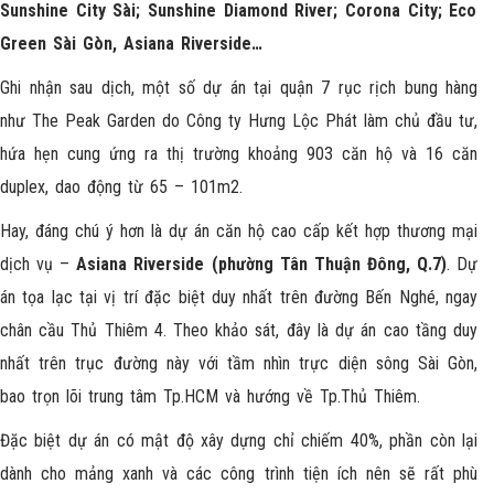
Sunshine City Sài; Sunshine Diamond River; Corona City; Eco
Green Sài Gòn, Asiana Riverside…
Ghi nhận sau dịch, một số dự án tại quận 7 rục rịch bung hàng
như The Peak Garden do Công ty Hưng Lộc Phát làm chủ đầu tư,
hứa hẹn cung ứng ra thị trường khoảng 903 căn hộ và 16 căn
duplex, dao động từ 65 – 101m2.
Hay, đáng chú ý hơn là dự án căn hộ cao cấp kết hợp thương mại
dịch vụ –
Asiana Riverside (phường Tân Thuận Đông, Q.7)
. Dự
án tọa lạc tại vị trí đặc biệt duy nhất trên đường Bến Nghé, ngay
chân cầu Thủ Thiêm 4. Theo khảo sát, đây là dự án cao tầng duy
nhất trên trục đường này với tầm nhìn trực diện sông Sài Gòn,
bao trọn lõi trung tâm Tp.HCM và hướng về Tp.Thủ Thiêm.
Đặc biệt dự án có mật độ xây dựng chỉ chiếm 40%, phần còn lại
dành cho mảng xanh và các công trình tiện ích nên sẽ rất phù