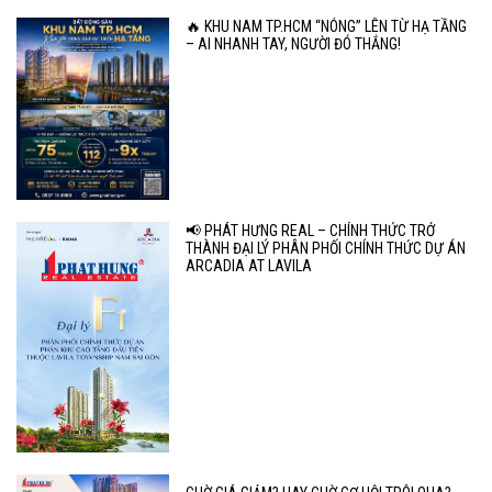
🔥 KHU NAM TP.HCM “NÓNG” LÊN TỪ HẠ TẦNG
– AI NHANH TAY, NGƯỜI ĐÓ THẮNG!
📢 PHÁT HƯNG REAL – CHÍNH THỨC TRỞ
THÀNH ĐẠI LÝ PHÂN PHỐI CHÍNH THỨC DỰ ÁN
ARCADIA AT LAVILA