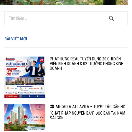
BÀI VIẾT MỚI
PHÁT HƯNG REAL TUYỂN DỤNG 20 CHUYÊN
VIÊN KINH DOANH & 02 TRƯỞNG PHÒNG KINH
DOANH
🏛️ ARCADIA AT LAVILA – TUYỆT TÁC CĂN HỘ
"CHẤT PHÁP NGUYÊN BẢN" ĐỘC BẢN TẠI NAM
SÀI GÒN