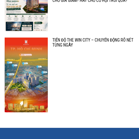
CHỜ GIÁ GIẢM? HAY CHỜ CƠ HỘI TRÔI QUA?
TIẾN ĐỘ THE WIN CITY – CHUYỂN ĐỘNG RÕ NÉT
TỪNG NGÀY