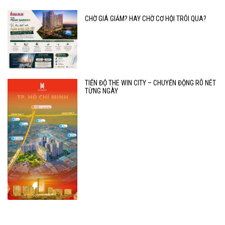
CHỜ GIÁ GIẢM? HAY CHỜ CƠ HỘI TRÔI QUA?
TIẾN ĐỘ THE WIN CITY – CHUYỂN ĐỘNG RÕ NÉT
TỪNG NGÀY