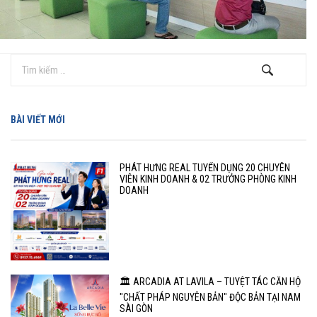
BÀI VIẾT MỚI
PHÁT HƯNG REAL TUYỂN DỤNG 20 CHUYÊN
VIÊN KINH DOANH & 02 TRƯỞNG PHÒNG KINH
DOANH
🏛️ ARCADIA AT LAVILA – TUYỆT TÁC CĂN HỘ
"CHẤT PHÁP NGUYÊN BẢN" ĐỘC BẢN TẠI NAM
SÀI GÒN