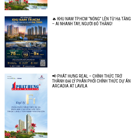
🔥 KHU NAM TP.HCM “NÓNG” LÊN TỪ HẠ TẦNG
– AI NHANH TAY, NGƯỜI ĐÓ THẮNG!
📢 PHÁT HƯNG REAL – CHÍNH THỨC TRỞ
THÀNH ĐẠI LÝ PHÂN PHỐI CHÍNH THỨC DỰ ÁN
ARCADIA AT LAVILA