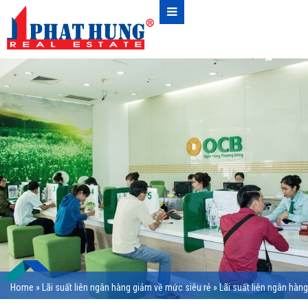
Home
»
Lãi suất liên ngân hàng giảm về mức siêu rẻ
»
Lãi suất liên ngân hàng