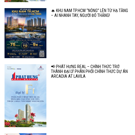
🔥 KHU NAM TP.HCM “NÓNG” LÊN TỪ HẠ TẦNG
– AI NHANH TAY, NGƯỜI ĐÓ THẮNG!
📢 PHÁT HƯNG REAL – CHÍNH THỨC TRỞ
THÀNH ĐẠI LÝ PHÂN PHỐI CHÍNH THỨC DỰ ÁN
ARCADIA AT LAVILA