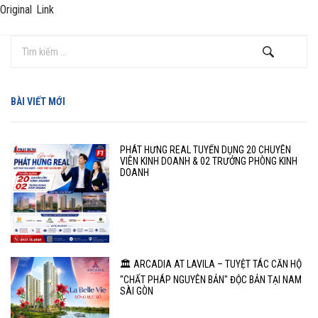
Original Link
BÀI VIẾT MỚI
PHÁT HƯNG REAL TUYỂN DỤNG 20 CHUYÊN
VIÊN KINH DOANH & 02 TRƯỞNG PHÒNG KINH
DOANH
🏛️ ARCADIA AT LAVILA – TUYỆT TÁC CĂN HỘ
"CHẤT PHÁP NGUYÊN BẢN" ĐỘC BẢN TẠI NAM
SÀI GÒN