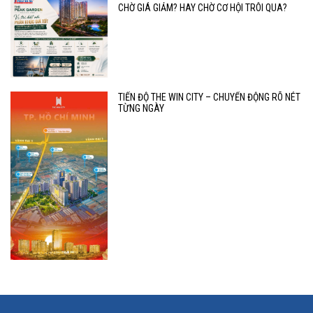
CHỜ GIÁ GIẢM? HAY CHỜ CƠ HỘI TRÔI QUA?
TIẾN ĐỘ THE WIN CITY – CHUYỂN ĐỘNG RÕ NÉT
TỪNG NGÀY