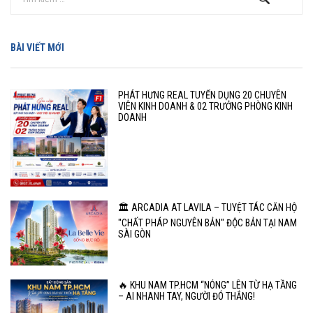
BÀI VIẾT MỚI
PHÁT HƯNG REAL TUYỂN DỤNG 20 CHUYÊN
VIÊN KINH DOANH & 02 TRƯỞNG PHÒNG KINH
DOANH
🏛️ ARCADIA AT LAVILA – TUYỆT TÁC CĂN HỘ
"CHẤT PHÁP NGUYÊN BẢN" ĐỘC BẢN TẠI NAM
SÀI GÒN
🔥 KHU NAM TP.HCM “NÓNG” LÊN TỪ HẠ TẦNG
– AI NHANH TAY, NGƯỜI ĐÓ THẮNG!