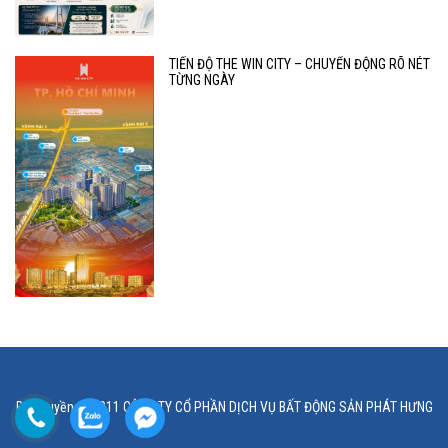
TIẾN ĐỘ THE WIN CITY – CHUYỂN ĐỘNG RÕ NÉT
TỪNG NGÀY
Bản quyền © 2011 CÔNG TY CỔ PHẦN DỊCH VỤ BẤT ĐỘNG SẢN PHÁT HƯNG