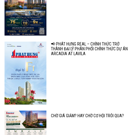
📢 PHÁT HƯNG REAL – CHÍNH THỨC TRỞ
THÀNH ĐẠI LÝ PHÂN PHỐI CHÍNH THỨC DỰ ÁN
ARCADIA AT LAVILA
CHỜ GIÁ GIẢM? HAY CHỜ CƠ HỘI TRÔI QUA?