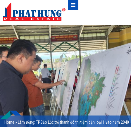
Home
»
Lâm Đồng: TP.Bảo Lộc trở thành đô thị tiệm cận loại 1 vào năm 2040