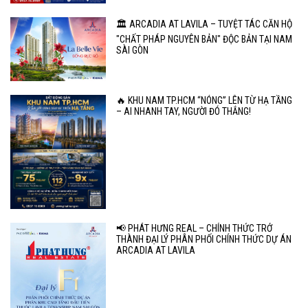
🏛️ ARCADIA AT LAVILA – TUYỆT TÁC CĂN HỘ
"CHẤT PHÁP NGUYÊN BẢN" ĐỘC BẢN TẠI NAM
SÀI GÒN
🔥 KHU NAM TP.HCM “NÓNG” LÊN TỪ HẠ TẦNG
– AI NHANH TAY, NGƯỜI ĐÓ THẮNG!
📢 PHÁT HƯNG REAL – CHÍNH THỨC TRỞ
THÀNH ĐẠI LÝ PHÂN PHỐI CHÍNH THỨC DỰ ÁN
ARCADIA AT LAVILA