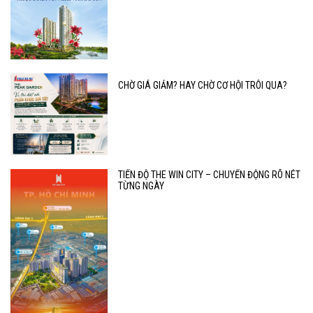
CHỜ GIÁ GIẢM? HAY CHỜ CƠ HỘI TRÔI QUA?
TIẾN ĐỘ THE WIN CITY – CHUYỂN ĐỘNG RÕ NÉT
TỪNG NGÀY