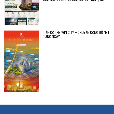
CHỜ GIÁ GIẢM? HAY CHỜ CƠ HỘI TRÔI QUA?
TIẾN ĐỘ THE WIN CITY – CHUYỂN ĐỘNG RÕ NÉT
TỪNG NGÀY