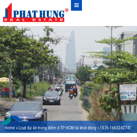
Home
»
Loạt dự án trọng điểm ở TP HCM tái khởi động
»
1576-1663242741