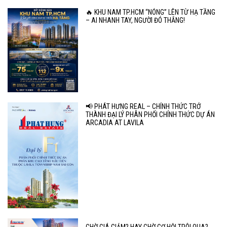
🔥 KHU NAM TP.HCM “NÓNG” LÊN TỪ HẠ TẦNG
– AI NHANH TAY, NGƯỜI ĐÓ THẮNG!
📢 PHÁT HƯNG REAL – CHÍNH THỨC TRỞ
THÀNH ĐẠI LÝ PHÂN PHỐI CHÍNH THỨC DỰ ÁN
ARCADIA AT LAVILA