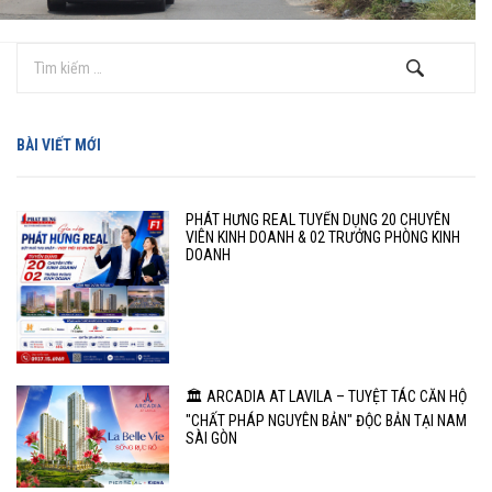
BÀI VIẾT MỚI
PHÁT HƯNG REAL TUYỂN DỤNG 20 CHUYÊN
VIÊN KINH DOANH & 02 TRƯỞNG PHÒNG KINH
DOANH
🏛️ ARCADIA AT LAVILA – TUYỆT TÁC CĂN HỘ
"CHẤT PHÁP NGUYÊN BẢN" ĐỘC BẢN TẠI NAM
SÀI GÒN