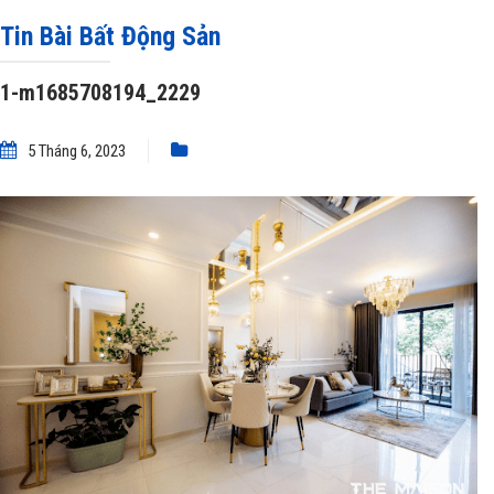
»
1-m1685708194_2229
Tin Bài Bất Động Sản
1-m1685708194_2229
5 Tháng 6, 2023