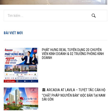
BÀI VIẾT MỚI
PHÁT HƯNG REAL TUYỂN DỤNG 20 CHUYÊN
VIÊN KINH DOANH & 02 TRƯỞNG PHÒNG KINH
DOANH
🏛️ ARCADIA AT LAVILA – TUYỆT TÁC CĂN HỘ
"CHẤT PHÁP NGUYÊN BẢN" ĐỘC BẢN TẠI NAM
SÀI GÒN