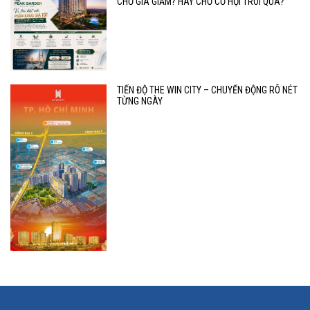
CHỜ GIÁ GIẢM? HAY CHỜ CƠ HỘI TRÔI QUA?
TIẾN ĐỘ THE WIN CITY – CHUYỂN ĐỘNG RÕ NÉT
TỪNG NGÀY