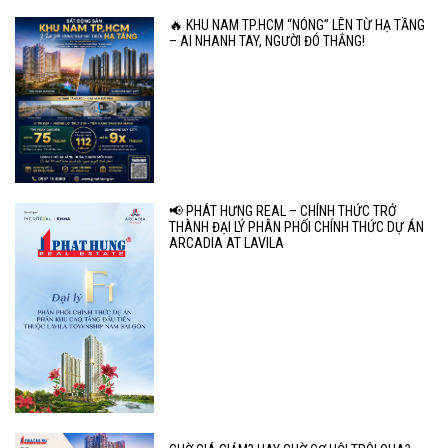
🔥 KHU NAM TP.HCM “NÓNG” LÊN TỪ HẠ TẦNG
– AI NHANH TAY, NGƯỜI ĐÓ THẮNG!
📢 PHÁT HƯNG REAL – CHÍNH THỨC TRỞ
THÀNH ĐẠI LÝ PHÂN PHỐI CHÍNH THỨC DỰ ÁN
ARCADIA AT LAVILA