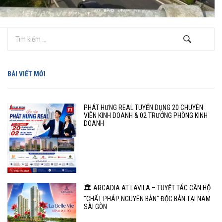
BÀI VIẾT MỚI
PHÁT HƯNG REAL TUYỂN DỤNG 20 CHUYÊN
VIÊN KINH DOANH & 02 TRƯỞNG PHÒNG KINH
DOANH
🏛️ ARCADIA AT LAVILA – TUYỆT TÁC CĂN HỘ
"CHẤT PHÁP NGUYÊN BẢN" ĐỘC BẢN TẠI NAM
SÀI GÒN