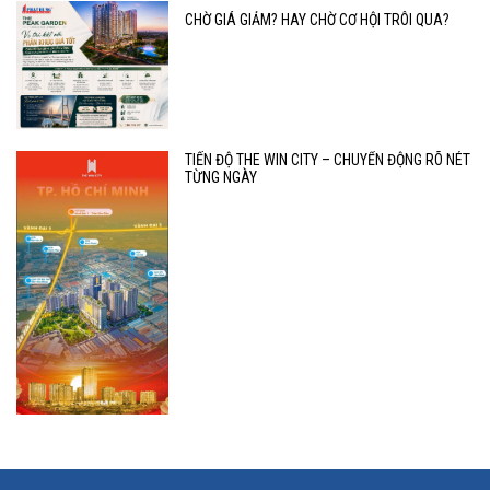
CHỜ GIÁ GIẢM? HAY CHỜ CƠ HỘI TRÔI QUA?
TIẾN ĐỘ THE WIN CITY – CHUYỂN ĐỘNG RÕ NÉT
TỪNG NGÀY