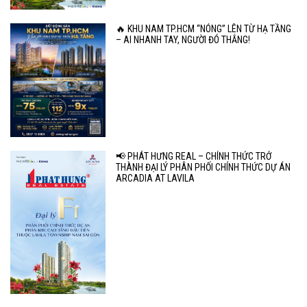
🔥 KHU NAM TP.HCM “NÓNG” LÊN TỪ HẠ TẦNG
– AI NHANH TAY, NGƯỜI ĐÓ THẮNG!
📢 PHÁT HƯNG REAL – CHÍNH THỨC TRỞ
THÀNH ĐẠI LÝ PHÂN PHỐI CHÍNH THỨC DỰ ÁN
ARCADIA AT LAVILA