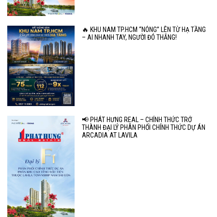
🔥 KHU NAM TP.HCM “NÓNG” LÊN TỪ HẠ TẦNG
– AI NHANH TAY, NGƯỜI ĐÓ THẮNG!
📢 PHÁT HƯNG REAL – CHÍNH THỨC TRỞ
THÀNH ĐẠI LÝ PHÂN PHỐI CHÍNH THỨC DỰ ÁN
ARCADIA AT LAVILA