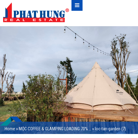
Home
»
MỘC COFFEE & GLAMPING LOADING 70% …
»
loc-tan-garden (7)