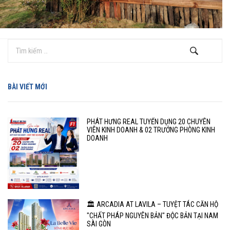
BÀI VIẾT MỚI
PHÁT HƯNG REAL TUYỂN DỤNG 20 CHUYÊN
VIÊN KINH DOANH & 02 TRƯỞNG PHÒNG KINH
DOANH
🏛️ ARCADIA AT LAVILA – TUYỆT TÁC CĂN HỘ
"CHẤT PHÁP NGUYÊN BẢN" ĐỘC BẢN TẠI NAM
SÀI GÒN