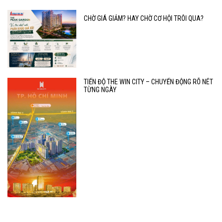
CHỜ GIÁ GIẢM? HAY CHỜ CƠ HỘI TRÔI QUA?
TIẾN ĐỘ THE WIN CITY – CHUYỂN ĐỘNG RÕ NÉT
TỪNG NGÀY