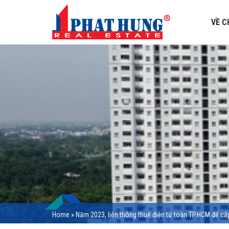
VỀ C
Home
»
Năm 2023, liên thông thuế điện tử toàn TP.HCM để cấ