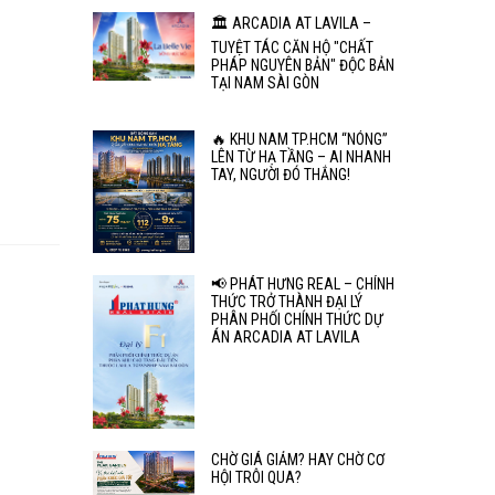
🏛️ ARCADIA AT LAVILA –
TUYỆT TÁC CĂN HỘ "CHẤT
PHÁP NGUYÊN BẢN" ĐỘC BẢN
TẠI NAM SÀI GÒN
🔥 KHU NAM TP.HCM “NÓNG”
LÊN TỪ HẠ TẦNG – AI NHANH
TAY, NGƯỜI ĐÓ THẮNG!
📢 PHÁT HƯNG REAL – CHÍNH
THỨC TRỞ THÀNH ĐẠI LÝ
PHÂN PHỐI CHÍNH THỨC DỰ
ÁN ARCADIA AT LAVILA
CHỜ GIÁ GIẢM? HAY CHỜ CƠ
HỘI TRÔI QUA?