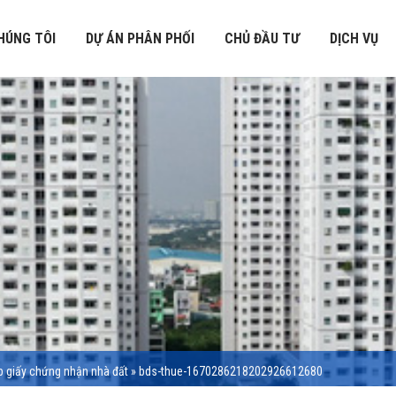
HÚNG TÔI
DỰ ÁN PHÂN PHỐI
CHỦ ĐẦU TƯ
DỊCH VỤ
p giấy chứng nhận nhà đất
»
bds-thue-1670286218202926612680