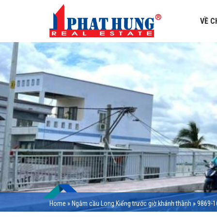
VỀ C
Home
»
Ngắm cầu Long Kiểng trước giờ khánh thành
»
9869-1