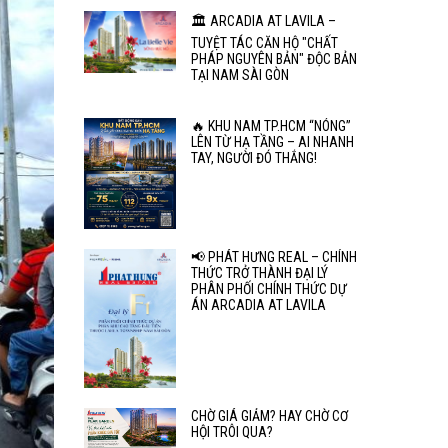
🏛️ ARCADIA AT LAVILA –
TUYỆT TÁC CĂN HỘ "CHẤT
PHÁP NGUYÊN BẢN" ĐỘC BẢN
TẠI NAM SÀI GÒN
🔥 KHU NAM TP.HCM “NÓNG”
LÊN TỪ HẠ TẦNG – AI NHANH
TAY, NGƯỜI ĐÓ THẮNG!
📢 PHÁT HƯNG REAL – CHÍNH
THỨC TRỞ THÀNH ĐẠI LÝ
PHÂN PHỐI CHÍNH THỨC DỰ
ÁN ARCADIA AT LAVILA
CHỜ GIÁ GIẢM? HAY CHỜ CƠ
HỘI TRÔI QUA?