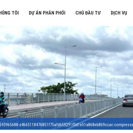
HÚNG TÔI
DỰ ÁN PHÂN PHỐI
CHỦ ĐẦU TƯ
DỊCH VỤ
693965688-z4665118476851f75afd659291f0d1e51a868eb869ccac-compress