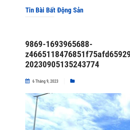
Tin Bài Bất Động Sản
9869-1693965688-
z4665118476851f75afd6592
20230905135243774
6 Tháng 9, 2023