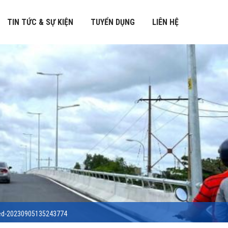
TIN TỨC & SỰ KIỆN
TUYỂN DỤNG
LIÊN HỆ
ed-20230905135243774