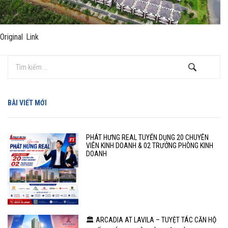
Original Link
BÀI VIẾT MỚI
PHÁT HƯNG REAL TUYỂN DỤNG 20 CHUYÊN
VIÊN KINH DOANH & 02 TRƯỞNG PHÒNG KINH
DOANH
🏛️ ARCADIA AT LAVILA – TUYỆT TÁC CĂN HỘ