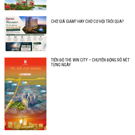
CHỜ GIÁ GIẢM? HAY CHỜ CƠ HỘI TRÔI QUA?
TIẾN ĐỘ THE WIN CITY – CHUYỂN ĐỘNG RÕ NÉT
TỪNG NGÀY