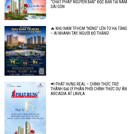
"CHẤT PHÁP NGUYÊN BẢN" ĐỘC BẢN TẠI NAM
SÀI GÒN
🔥 KHU NAM TP.HCM “NÓNG” LÊN TỪ HẠ TẦNG
– AI NHANH TAY, NGƯỜI ĐÓ THẮNG!
📢 PHÁT HƯNG REAL – CHÍNH THỨC TRỞ
THÀNH ĐẠI LÝ PHÂN PHỐI CHÍNH THỨC DỰ ÁN
ARCADIA AT LAVILA