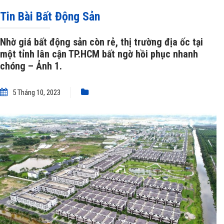
TP.HCM bất ngờ hồi phục nhanh chóng
»
Nhờ giá bất động sản còn rẻ, thị
Tin Bài Bất Động Sản
trường địa ốc tại một tỉnh lân cận TP.HCM bất ngờ hồi phục nhanh chóng –
Nhờ giá bất động sản còn rẻ, thị trường địa ốc tại
một tỉnh lân cận TP.HCM bất ngờ hồi phục nhanh
Ảnh 1.
chóng – Ảnh 1.
5 Tháng 10, 2023