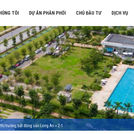
HÚNG TÔI
DỰ ÁN PHÂN PHỐI
CHỦ ĐẦU TƯ
DỊCH VỤ
thị trường bất động sản Long An
»
2-1