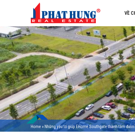
VỀ C
Home
»
Những yếu tố giúp EHome Southgate thành tâm điểm 