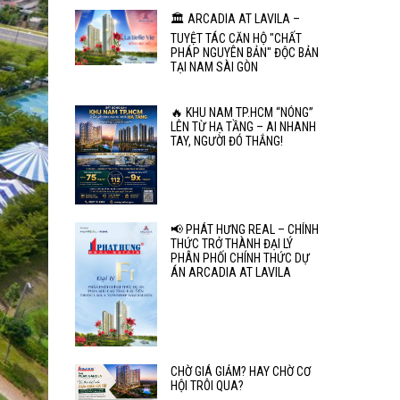
🏛️ ARCADIA AT LAVILA –
TUYỆT TÁC CĂN HỘ "CHẤT
PHÁP NGUYÊN BẢN" ĐỘC BẢN
TẠI NAM SÀI GÒN
🔥 KHU NAM TP.HCM “NÓNG”
LÊN TỪ HẠ TẦNG – AI NHANH
TAY, NGƯỜI ĐÓ THẮNG!
📢 PHÁT HƯNG REAL – CHÍNH
THỨC TRỞ THÀNH ĐẠI LÝ
PHÂN PHỐI CHÍNH THỨC DỰ
ÁN ARCADIA AT LAVILA
CHỜ GIÁ GIẢM? HAY CHỜ CƠ
HỘI TRÔI QUA?