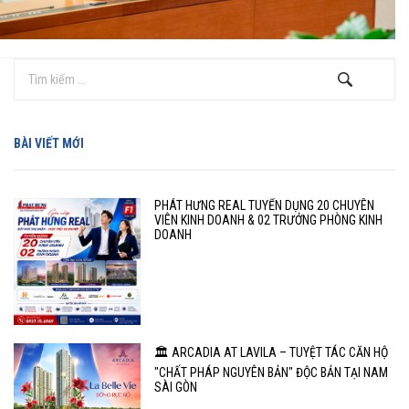
BÀI VIẾT MỚI
PHÁT HƯNG REAL TUYỂN DỤNG 20 CHUYÊN
VIÊN KINH DOANH & 02 TRƯỞNG PHÒNG KINH
DOANH
🏛️ ARCADIA AT LAVILA – TUYỆT TÁC CĂN HỘ
"CHẤT PHÁP NGUYÊN BẢN" ĐỘC BẢN TẠI NAM
SÀI GÒN