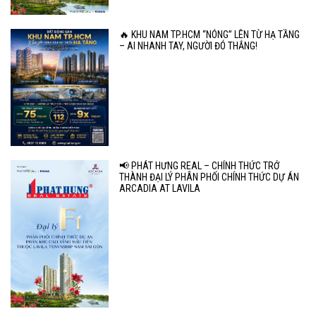
🔥 KHU NAM TP.HCM “NÓNG” LÊN TỪ HẠ TẦNG
– AI NHANH TAY, NGƯỜI ĐÓ THẮNG!
📢 PHÁT HƯNG REAL – CHÍNH THỨC TRỞ
THÀNH ĐẠI LÝ PHÂN PHỐI CHÍNH THỨC DỰ ÁN
ARCADIA AT LAVILA