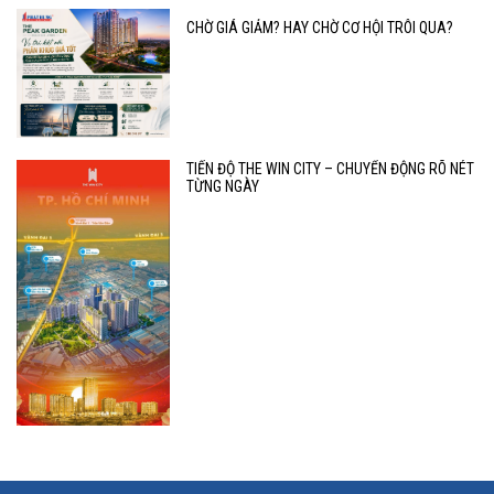
CHỜ GIÁ GIẢM? HAY CHỜ CƠ HỘI TRÔI QUA?
TIẾN ĐỘ THE WIN CITY – CHUYỂN ĐỘNG RÕ NÉT
TỪNG NGÀY