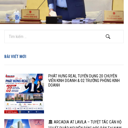
BÀI VIẾT MỚI
PHÁT HƯNG REAL TUYỂN DỤNG 20 CHUYÊN
VIÊN KINH DOANH & 02 TRƯỞNG PHÒNG KINH
DOANH
🏛️ ARCADIA AT LAVILA – TUYỆT TÁC CĂN HỘ