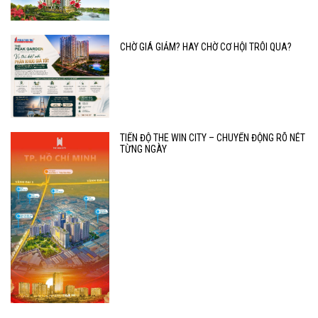
CHỜ GIÁ GIẢM? HAY CHỜ CƠ HỘI TRÔI QUA?
TIẾN ĐỘ THE WIN CITY – CHUYỂN ĐỘNG RÕ NÉT
TỪNG NGÀY