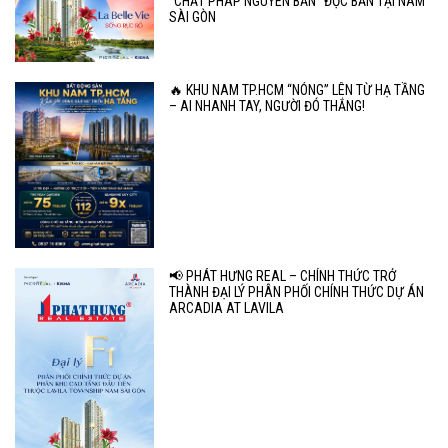
"CHẤT PHÁP NGUYÊN BẢN" ĐỘC BẢN TẠI NAM
SÀI GÒN
🔥 KHU NAM TP.HCM “NÓNG” LÊN TỪ HẠ TẦNG
– AI NHANH TAY, NGƯỜI ĐÓ THẮNG!
📢 PHÁT HƯNG REAL – CHÍNH THỨC TRỞ
THÀNH ĐẠI LÝ PHÂN PHỐI CHÍNH THỨC DỰ ÁN
ARCADIA AT LAVILA