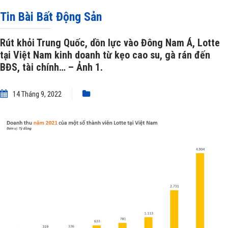
kinh doanh từ kẹo cao su, gà rán đến BĐS, tài chính…
»
Rút khỏi Trung Quốc,
Tin Bài Bất Động Sản
dồn lực vào Đông Nam Á, Lotte tại Việt Nam kinh doanh từ kẹo cao su, gà rán
Rút khỏi Trung Quốc, dồn lực vào Đông Nam Á, Lotte
tại Việt Nam kinh doanh từ kẹo cao su, gà rán đến
đến BĐS, tài chính… – Ảnh 1.
BĐS, tài chính… – Ảnh 1.
14 Tháng 9, 2022