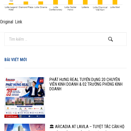
Original Link
BÀI VIẾT MỚI
PHÁT HƯNG REAL TUYỂN DỤNG 20 CHUYÊN
VIÊN KINH DOANH & 02 TRƯỞNG PHÒNG KINH
DOANH
🏛️ ARCADIA AT LAVILA – TUYỆT TÁC CĂN HỘ