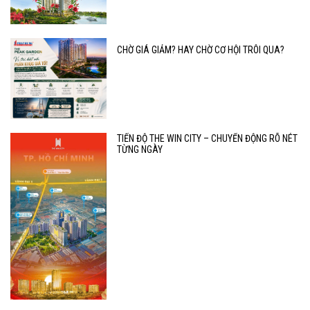
CHỜ GIÁ GIẢM? HAY CHỜ CƠ HỘI TRÔI QUA?
TIẾN ĐỘ THE WIN CITY – CHUYỂN ĐỘNG RÕ NÉT
TỪNG NGÀY