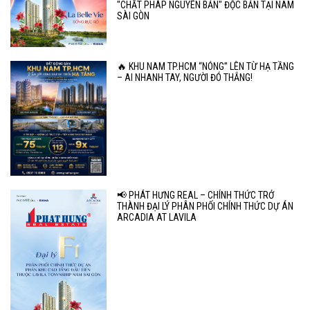
"CHẤT PHÁP NGUYÊN BẢN" ĐỘC BẢN TẠI NAM
SÀI GÒN
🔥 KHU NAM TP.HCM “NÓNG” LÊN TỪ HẠ TẦNG
– AI NHANH TAY, NGƯỜI ĐÓ THẮNG!
📢 PHÁT HƯNG REAL – CHÍNH THỨC TRỞ
THÀNH ĐẠI LÝ PHÂN PHỐI CHÍNH THỨC DỰ ÁN
ARCADIA AT LAVILA