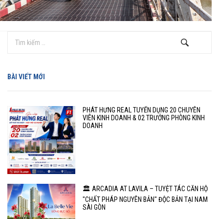
BÀI VIẾT MỚI
PHÁT HƯNG REAL TUYỂN DỤNG 20 CHUYÊN
VIÊN KINH DOANH & 02 TRƯỞNG PHÒNG KINH
DOANH
🏛️ ARCADIA AT LAVILA – TUYỆT TÁC CĂN HỘ
"CHẤT PHÁP NGUYÊN BẢN" ĐỘC BẢN TẠI NAM
SÀI GÒN