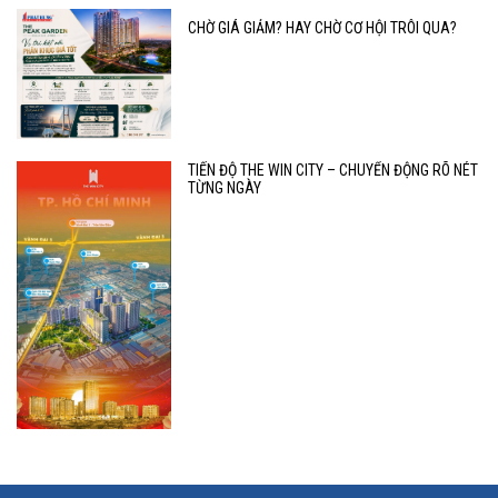
CHỜ GIÁ GIẢM? HAY CHỜ CƠ HỘI TRÔI QUA?
TIẾN ĐỘ THE WIN CITY – CHUYỂN ĐỘNG RÕ NÉT
TỪNG NGÀY