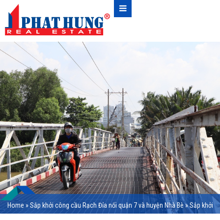
Home
»
Sắp khởi công cầu Rạch Đỉa nối quận 7 và huyện Nhà Bè
»
Sắp khởi