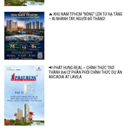
🔥 KHU NAM TP.HCM “NÓNG” LÊN TỪ HẠ TẦNG
– AI NHANH TAY, NGƯỜI ĐÓ THẮNG!
📢 PHÁT HƯNG REAL – CHÍNH THỨC TRỞ
THÀNH ĐẠI LÝ PHÂN PHỐI CHÍNH THỨC DỰ ÁN
ARCADIA AT LAVILA