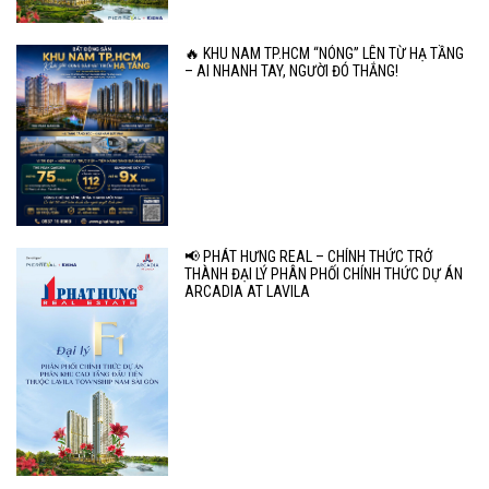
🔥 KHU NAM TP.HCM “NÓNG” LÊN TỪ HẠ TẦNG
– AI NHANH TAY, NGƯỜI ĐÓ THẮNG!
📢 PHÁT HƯNG REAL – CHÍNH THỨC TRỞ
THÀNH ĐẠI LÝ PHÂN PHỐI CHÍNH THỨC DỰ ÁN
ARCADIA AT LAVILA