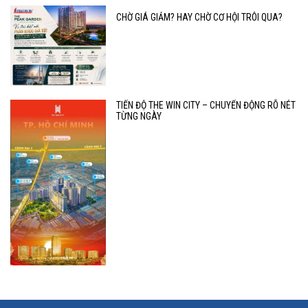
CHỜ GIÁ GIẢM? HAY CHỜ CƠ HỘI TRÔI QUA?
TIẾN ĐỘ THE WIN CITY – CHUYỂN ĐỘNG RÕ NÉT
TỪNG NGÀY