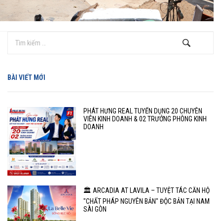
BÀI VIẾT MỚI
PHÁT HƯNG REAL TUYỂN DỤNG 20 CHUYÊN
VIÊN KINH DOANH & 02 TRƯỞNG PHÒNG KINH
DOANH
🏛️ ARCADIA AT LAVILA – TUYỆT TÁC CĂN HỘ
"CHẤT PHÁP NGUYÊN BẢN" ĐỘC BẢN TẠI NAM
SÀI GÒN