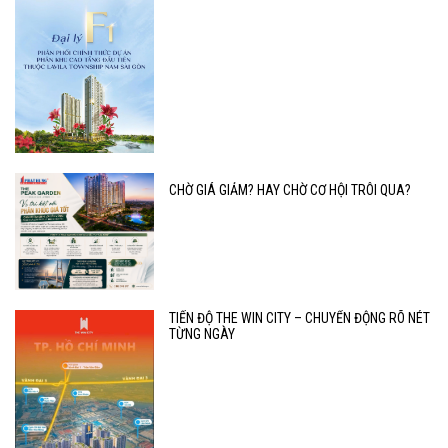
CHỜ GIÁ GIẢM? HAY CHỜ CƠ HỘI TRÔI QUA?
TIẾN ĐỘ THE WIN CITY – CHUYỂN ĐỘNG RÕ NÉT
TỪNG NGÀY