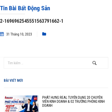
1696962545551563791662-1
Tin Bài Bất Động Sản
2-1696962545551563791662-1
31 Tháng 10, 2023
BÀI VIẾT MỚI
PHÁT HƯNG REAL TUYỂN DỤNG 20 CHUYÊN
VIÊN KINH DOANH & 02 TRƯỞNG PHÒNG KINH
DOANH