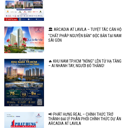
🏛️ ARCADIA AT LAVILA – TUYỆT TÁC CĂN HỘ
"CHẤT PHÁP NGUYÊN BẢN" ĐỘC BẢN TẠI NAM
SÀI GÒN
🔥 KHU NAM TP.HCM “NÓNG” LÊN TỪ HẠ TẦNG
– AI NHANH TAY, NGƯỜI ĐÓ THẮNG!
📢 PHÁT HƯNG REAL – CHÍNH THỨC TRỞ
THÀNH ĐẠI LÝ PHÂN PHỐI CHÍNH THỨC DỰ ÁN
ARCADIA AT LAVILA