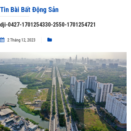
1701254330-2550-1701254721
Tin Bài Bất Động Sản
dji-0427-1701254330-2550-1701254721
2 Tháng 12, 2023