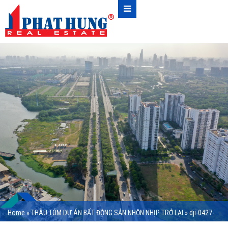
Home
»
THÂU TÓM DỰ ÁN BẤT ĐỘNG SẢN NHỘN NHỊP TRỞ LẠI
»
dji-0427-