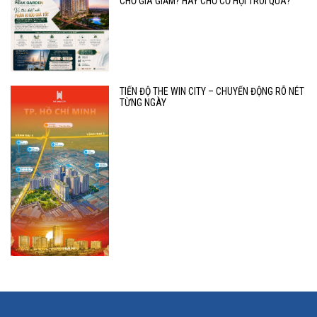
CHỜ GIÁ GIẢM? HAY CHỜ CƠ HỘI TRÔI QUA?
TIẾN ĐỘ THE WIN CITY – CHUYỂN ĐỘNG RÕ NÉT
TỪNG NGÀY