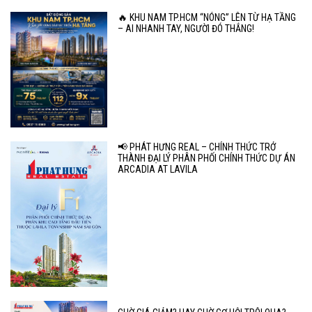
🔥 KHU NAM TP.HCM “NÓNG” LÊN TỪ HẠ TẦNG
– AI NHANH TAY, NGƯỜI ĐÓ THẮNG!
📢 PHÁT HƯNG REAL – CHÍNH THỨC TRỞ
THÀNH ĐẠI LÝ PHÂN PHỐI CHÍNH THỨC DỰ ÁN
ARCADIA AT LAVILA