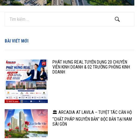
BÀI VIẾT MỚI
PHÁT HƯNG REAL TUYỂN DỤNG 20 CHUYÊN
VIÊN KINH DOANH & 02 TRƯỞNG PHÒNG KINH
DOANH
🏛️ ARCADIA AT LAVILA – TUYỆT TÁC CĂN HỘ
"CHẤT PHÁP NGUYÊN BẢN" ĐỘC BẢN TẠI NAM
SÀI GÒN