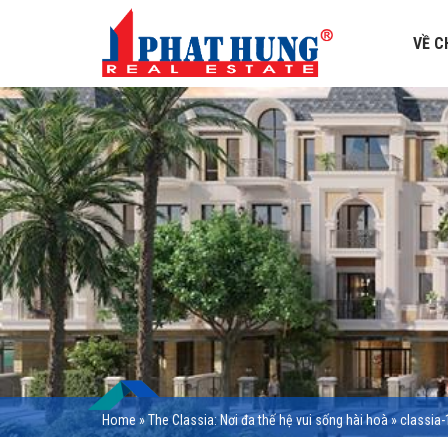
VỀ C
Home
»
The Classia: Nơi đa thế hệ vui sống hài hoà
»
classia-