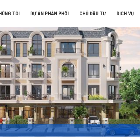
HÚNG TÔI
DỰ ÁN PHÂN PHỐI
CHỦ ĐẦU TƯ
DỊCH VỤ
1