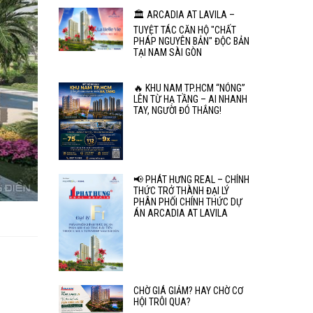
🏛️ ARCADIA AT LAVILA –
TUYỆT TÁC CĂN HỘ "CHẤT
PHÁP NGUYÊN BẢN" ĐỘC BẢN
TẠI NAM SÀI GÒN
🔥 KHU NAM TP.HCM “NÓNG”
LÊN TỪ HẠ TẦNG – AI NHANH
TAY, NGƯỜI ĐÓ THẮNG!
📢 PHÁT HƯNG REAL – CHÍNH
THỨC TRỞ THÀNH ĐẠI LÝ
PHÂN PHỐI CHÍNH THỨC DỰ
ÁN ARCADIA AT LAVILA
CHỜ GIÁ GIẢM? HAY CHỜ CƠ
HỘI TRÔI QUA?