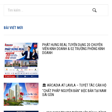
BÀI VIẾT MỚI
PHÁT HƯNG REAL TUYỂN DỤNG 20 CHUYÊN
VIÊN KINH DOANH & 02 TRƯỞNG PHÒNG KINH
DOANH
🏛️ ARCADIA AT LAVILA – TUYỆT TÁC CĂN HỘ
"CHẤT PHÁP NGUYÊN BẢN" ĐỘC BẢN TẠI NAM
SÀI GÒN