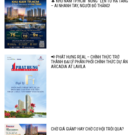
🔥 KHU NAM TP.HCM “NÓNG” LÊN TỪ HẠ TẦNG
– AI NHANH TAY, NGƯỜI ĐÓ THẮNG!
📢 PHÁT HƯNG REAL – CHÍNH THỨC TRỞ
THÀNH ĐẠI LÝ PHÂN PHỐI CHÍNH THỨC DỰ ÁN
ARCADIA AT LAVILA
CHỜ GIÁ GIẢM? HAY CHỜ CƠ HỘI TRÔI QUA?