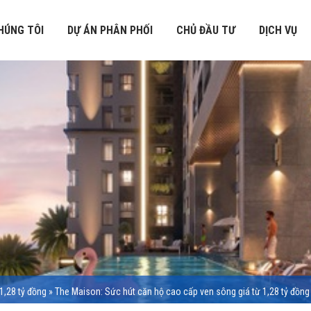
HÚNG TÔI
DỰ ÁN PHÂN PHỐI
CHỦ ĐẦU TƯ
DỊCH VỤ
1,28 tỷ đồng
»
The Maison: Sức hút căn hộ cao cấp ven sông giá từ 1,28 tỷ đồng