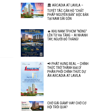
🏛️ ARCADIA AT LAVILA –
TUYỆT TÁC CĂN HỘ "CHẤT
PHÁP NGUYÊN BẢN" ĐỘC BẢN
TẠI NAM SÀI GÒN
🔥 KHU NAM TP.HCM “NÓNG”
LÊN TỪ HẠ TẦNG – AI NHANH
TAY, NGƯỜI ĐÓ THẮNG!
📢 PHÁT HƯNG REAL – CHÍNH
THỨC TRỞ THÀNH ĐẠI LÝ
PHÂN PHỐI CHÍNH THỨC DỰ
ÁN ARCADIA AT LAVILA
CHỜ GIÁ GIẢM? HAY CHỜ CƠ
HỘI TRÔI QUA?