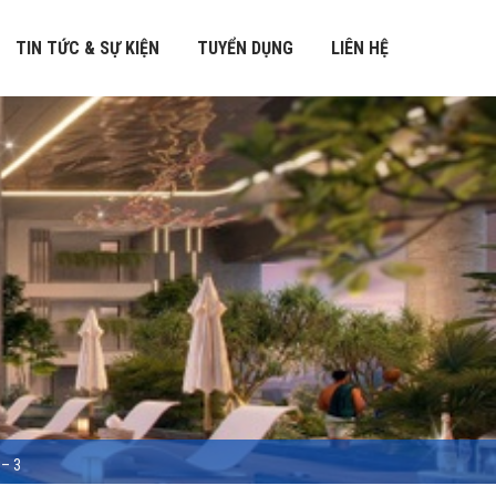
TIN TỨC & SỰ KIỆN
TUYỂN DỤNG
LIÊN HỆ
 – 3