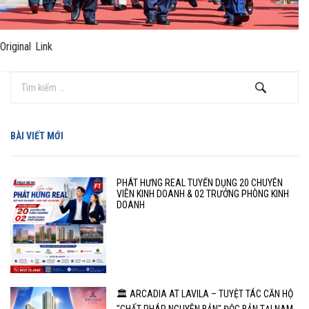
Original Link
BÀI VIẾT MỚI
PHÁT HƯNG REAL TUYỂN DỤNG 20 CHUYÊN
VIÊN KINH DOANH & 02 TRƯỞNG PHÒNG KINH
DOANH
🏛️ ARCADIA AT LAVILA – TUYỆT TÁC CĂN HỘ