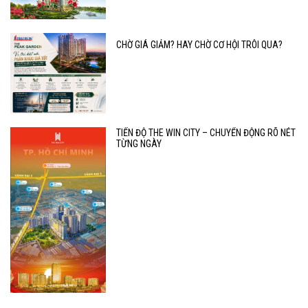
CHỜ GIÁ GIẢM? HAY CHỜ CƠ HỘI TRÔI QUA?
TIẾN ĐỘ THE WIN CITY – CHUYỂN ĐỘNG RÕ NÉT
TỪNG NGÀY