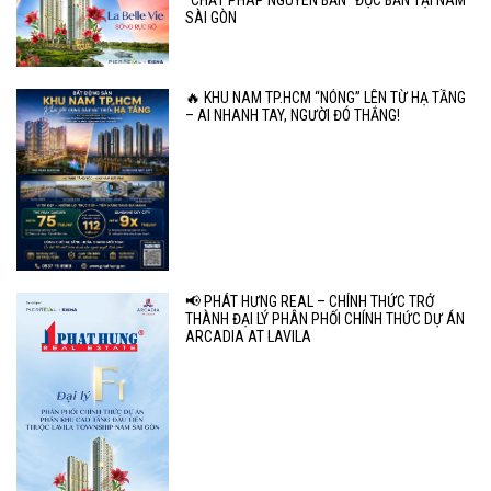
"CHẤT PHÁP NGUYÊN BẢN" ĐỘC BẢN TẠI NAM
SÀI GÒN
🔥 KHU NAM TP.HCM “NÓNG” LÊN TỪ HẠ TẦNG
– AI NHANH TAY, NGƯỜI ĐÓ THẮNG!
📢 PHÁT HƯNG REAL – CHÍNH THỨC TRỞ
THÀNH ĐẠI LÝ PHÂN PHỐI CHÍNH THỨC DỰ ÁN
ARCADIA AT LAVILA