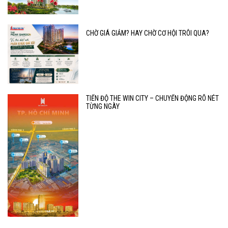
CHỜ GIÁ GIẢM? HAY CHỜ CƠ HỘI TRÔI QUA?
TIẾN ĐỘ THE WIN CITY – CHUYỂN ĐỘNG RÕ NÉT
TỪNG NGÀY