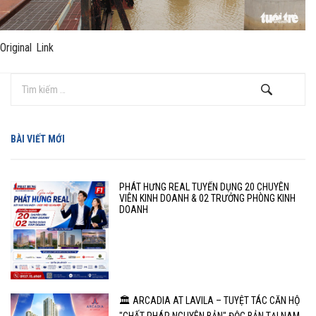
Original Link
BÀI VIẾT MỚI
PHÁT HƯNG REAL TUYỂN DỤNG 20 CHUYÊN
VIÊN KINH DOANH & 02 TRƯỞNG PHÒNG KINH
DOANH
🏛️ ARCADIA AT LAVILA – TUYỆT TÁC CĂN HỘ