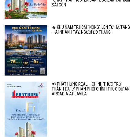
"CHẤT PHÁP NGUYÊN BẢN" ĐỘC BẢN TẠI NAM
SÀI GÒN
🔥 KHU NAM TP.HCM “NÓNG” LÊN TỪ HẠ TẦNG
– AI NHANH TAY, NGƯỜI ĐÓ THẮNG!
📢 PHÁT HƯNG REAL – CHÍNH THỨC TRỞ
THÀNH ĐẠI LÝ PHÂN PHỐI CHÍNH THỨC DỰ ÁN
ARCADIA AT LAVILA