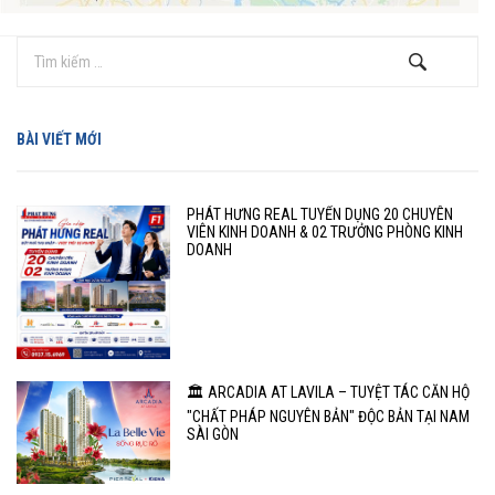
BÀI VIẾT MỚI
PHÁT HƯNG REAL TUYỂN DỤNG 20 CHUYÊN
VIÊN KINH DOANH & 02 TRƯỞNG PHÒNG KINH
DOANH
🏛️ ARCADIA AT LAVILA – TUYỆT TÁC CĂN HỘ
"CHẤT PHÁP NGUYÊN BẢN" ĐỘC BẢN TẠI NAM
SÀI GÒN