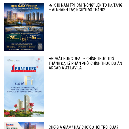
🔥 KHU NAM TP.HCM “NÓNG” LÊN TỪ HẠ TẦNG
– AI NHANH TAY, NGƯỜI ĐÓ THẮNG!
📢 PHÁT HƯNG REAL – CHÍNH THỨC TRỞ
THÀNH ĐẠI LÝ PHÂN PHỐI CHÍNH THỨC DỰ ÁN
ARCADIA AT LAVILA
CHỜ GIÁ GIẢM? HAY CHỜ CƠ HỘI TRÔI QUA?