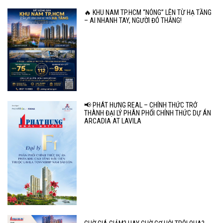
🔥 KHU NAM TP.HCM “NÓNG” LÊN TỪ HẠ TẦNG
– AI NHANH TAY, NGƯỜI ĐÓ THẮNG!
📢 PHÁT HƯNG REAL – CHÍNH THỨC TRỞ
THÀNH ĐẠI LÝ PHÂN PHỐI CHÍNH THỨC DỰ ÁN
ARCADIA AT LAVILA