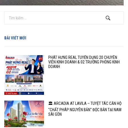
BÀI VIẾT MỚI
PHÁT HƯNG REAL TUYỂN DỤNG 20 CHUYÊN
VIÊN KINH DOANH & 02 TRƯỞNG PHÒNG KINH
DOANH
🏛️ ARCADIA AT LAVILA – TUYỆT TÁC CĂN HỘ
"CHẤT PHÁP NGUYÊN BẢN" ĐỘC BẢN TẠI NAM
SÀI GÒN