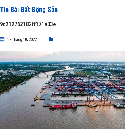
»
9c212762182ff171a83e
Tin Bài Bất Động Sản
9c212762182ff171a83e
17 Tháng 10, 2022