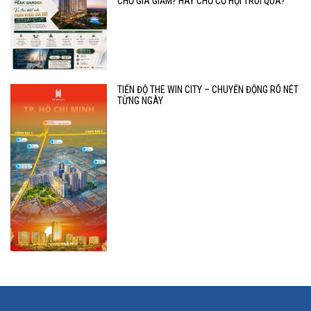
CHỜ GIÁ GIẢM? HAY CHỜ CƠ HỘI TRÔI QUA?
TIẾN ĐỘ THE WIN CITY – CHUYỂN ĐỘNG RÕ NÉT
TỪNG NGÀY