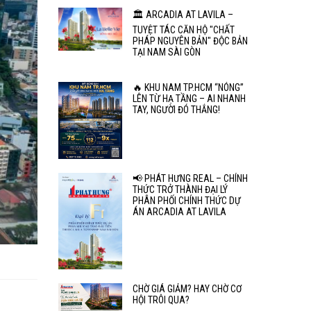
🏛️ ARCADIA AT LAVILA –
TUYỆT TÁC CĂN HỘ "CHẤT
PHÁP NGUYÊN BẢN" ĐỘC BẢN
TẠI NAM SÀI GÒN
🔥 KHU NAM TP.HCM “NÓNG”
LÊN TỪ HẠ TẦNG – AI NHANH
TAY, NGƯỜI ĐÓ THẮNG!
📢 PHÁT HƯNG REAL – CHÍNH
THỨC TRỞ THÀNH ĐẠI LÝ
PHÂN PHỐI CHÍNH THỨC DỰ
ÁN ARCADIA AT LAVILA
CHỜ GIÁ GIẢM? HAY CHỜ CƠ
HỘI TRÔI QUA?