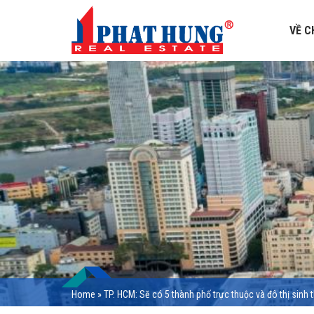
VỀ C
Home
»
TP. HCM: Sẽ có 5 thành phố trực thuộc và đô thị sinh t