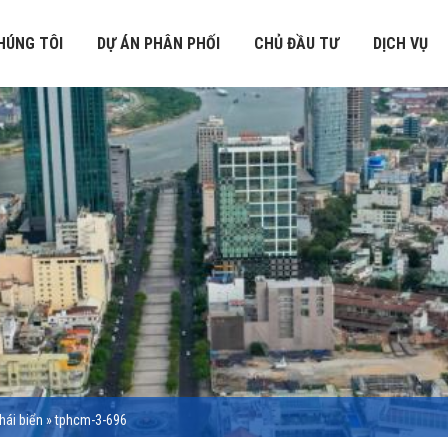
HÚNG TÔI
DỰ ÁN PHÂN PHỐI
CHỦ ĐẦU TƯ
DỊCH VỤ
hái biển
»
tphcm-3-696