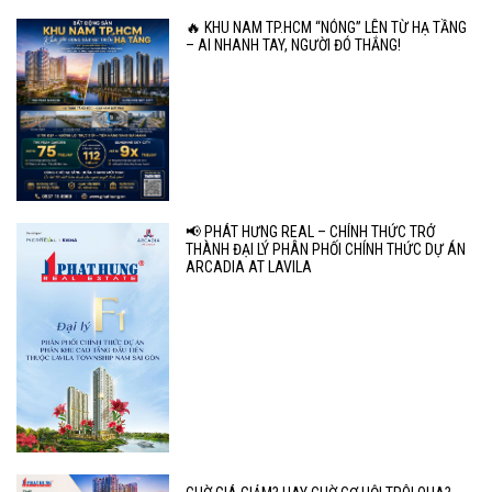
🔥 KHU NAM TP.HCM “NÓNG” LÊN TỪ HẠ TẦNG
– AI NHANH TAY, NGƯỜI ĐÓ THẮNG!
📢 PHÁT HƯNG REAL – CHÍNH THỨC TRỞ
THÀNH ĐẠI LÝ PHÂN PHỐI CHÍNH THỨC DỰ ÁN
ARCADIA AT LAVILA