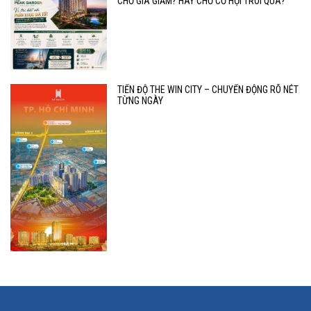
CHỜ GIÁ GIẢM? HAY CHỜ CƠ HỘI TRÔI QUA?
TIẾN ĐỘ THE WIN CITY – CHUYỂN ĐỘNG RÕ NÉT
TỪNG NGÀY