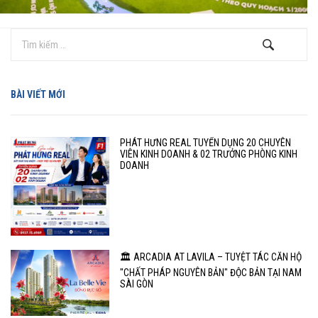
BÀI VIẾT MỚI
PHÁT HƯNG REAL TUYỂN DỤNG 20 CHUYÊN
VIÊN KINH DOANH & 02 TRƯỞNG PHÒNG KINH
DOANH
🏛️ ARCADIA AT LAVILA – TUYỆT TÁC CĂN HỘ
"CHẤT PHÁP NGUYÊN BẢN" ĐỘC BẢN TẠI NAM
SÀI GÒN