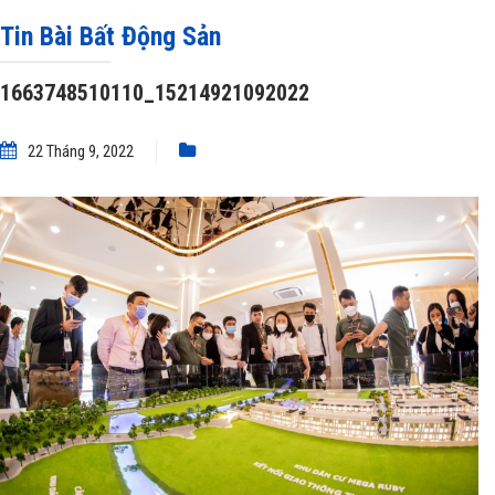
1663748510110_15214921092022
Tin Bài Bất Động Sản
1663748510110_15214921092022
22 Tháng 9, 2022