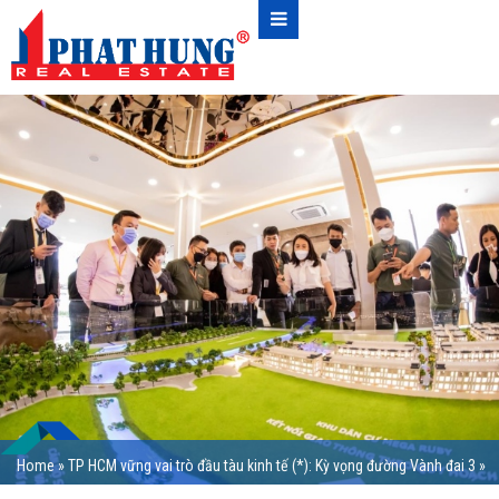
Home
»
TP HCM vững vai trò đầu tàu kinh tế (*): Kỳ vọng đường Vành đai 3
»